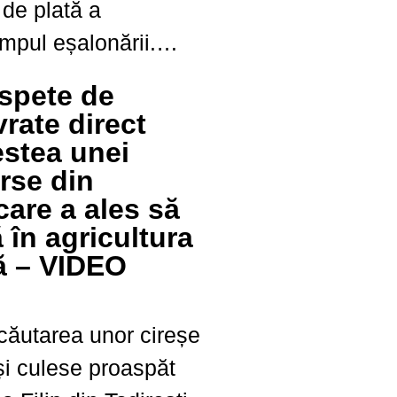
 de plată a
timpul eșalonării.
ține că a transferat
spete de
 la timp. ANAF a
vrate direct
ia și s-a ajuns...
stea unei
arse din
care a ales să
 în agricultura
 – VIDEO
 căutarea unor cireșe
și culese proaspăt