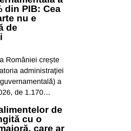
precedent. Potrivit
% din PIB: Cea
e de Eurostat,
rte nu e
enținut la 5,8%,...
ă de
i
 a României crește
atoria administraţiei
a guvernamentală) a
2026, de 1.170
creştere de la 1.132
alimentelor de
în luna precedentă,
ngită cu o
 publicate de
majoră, care ar