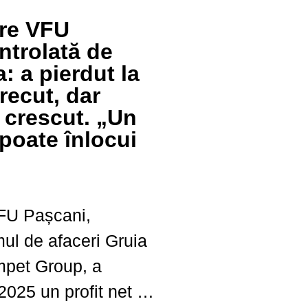
 caniculei, pe
ere VFU
i autostrăzi din
ntrolată de
e de temperaturile
: a pierdut la
ăzi şi...
trecut, dar
u crescut. „Un
 poate înlocui
VFU Pașcani,
mul de afaceri Gruia
mpet Group, a
2025 un profit net în