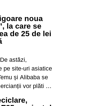
 vigoare noua
, la care se
ea de 25 de lei
ă
! De astăzi,
 pe site-uri asiatice
emu și Alibaba se
cianții vor plăti 3
are categorie de
ciclare,
. Bani pe care, cel