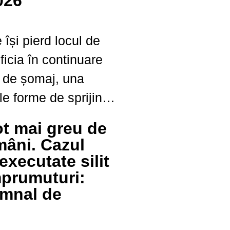
026
.
își pierd locul de
icia în continuare
 de șomaj, una
le forme de sprijin
 de stat. În 2026,
ot mai greu de
alculat în funcție
mâni. Cazul
 muncă și de
 executate silit
mprumuturi:
emnal de