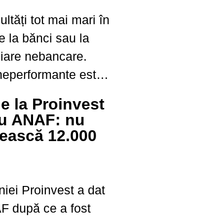
ltăți tot mai mari în
ile la bănci sau la
nciare nebancare.
 neperformante este
nform datelor BNR. S-
de la Proinvest
rul cererilor
cu ANAF: nu
u privire la
tească 12.000
mentului personal....
iei Proinvest a dat
F după ce a fost