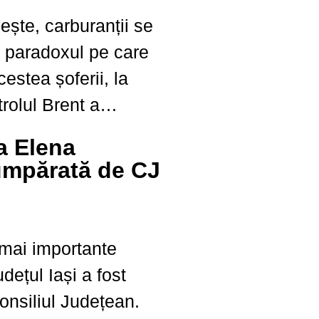
nește, carburanții se
 paradoxul pe care
cestea șoferii, la
rolul Brent a
ai mic nivel din
a Elena
ețurile pentru
mpărată de CJ
rină au crescut din
 mai importante
udețul Iași a fost
nsiliul Județean.