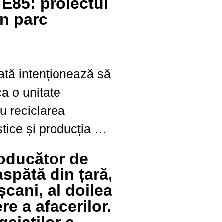
E85: proiectul
vor trece direct în
un parc
ată intenționează să
a o unitate
ru reciclarea
stice și producția de
te produse din
oducător de
 scop, investitorul a
aspătă din țară,
Urbanistic Zonal
ani, al doilea
solicită
e a afacerilor.