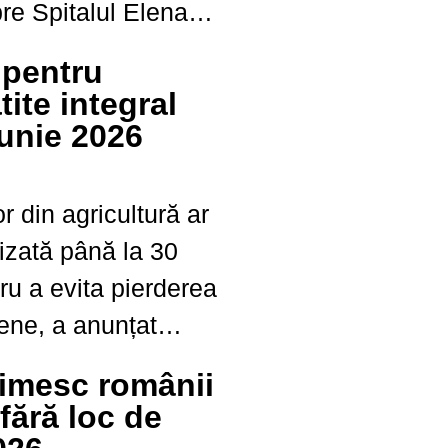
re Spitalul Elena
care a fost
 pentru
ietarilor în anul
tite integral
iunie 2026
țean în ultima
r din agricultură ar
lizată până la 30
ru a evita pierderea
ene, a anunțat
 pentru Agricultură,
rimesc românii
esta a subliniat, în
fără loc de
r din comisiile de