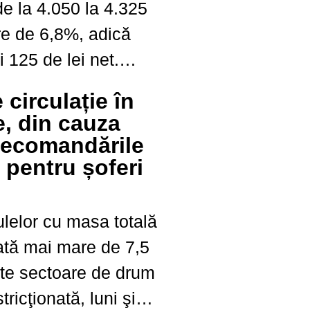
 de la 4.050 la 4.325
re de 6,8%, adică
i 125 de lei net.
rului Muncii, aproape
e circulație în
...
e, din cauza
Recomandările
r pentru șoferi
ulelor cu masa totală
tă mai mare de 7,5
te sectoare de drum
tricţionată, luni şi