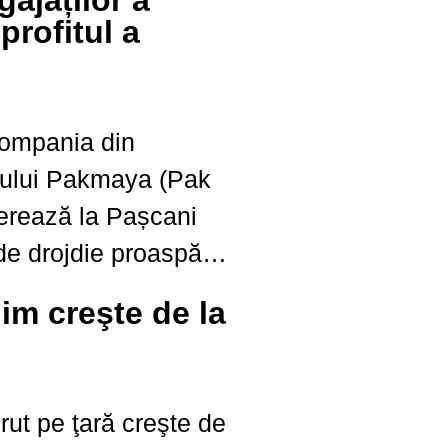
ajaților a
 profitul a
ompania din
ului Pakmaya (Pak
erează la Pașcani
de drojdie proaspătă
eiat anul 2025 cu o
nim creşte de la
 de 218,6 milioane de
u aproximativ...
rut pe ţară creşte de