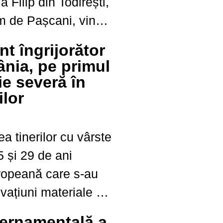
a Filip din Todirești,
km de Pașcani, vine
de refuzat. În plină
t îngrijorător
oltare, producătorul
nia, pe primul
ie severă în
ilor
a tinerilor cu vârste
5 și 29 de ani
ropeană care s-au
ivațiuni materiale și
a rămas la același
vernamentală a