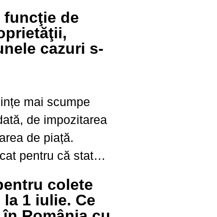
ximativ 15%, în timp
 funcţie de
 crescut cu 43% față
prietăţii,
de un an înainte. Compania,...
unele cazuri s-
uințe mai scumpe
ată, de impozitarea
area de piață.
at pentru că statul
dune toate datele
entru colete
adastru, notari și
 la 1 iulie. Ce
le. Impozitele se vor
 în România cu