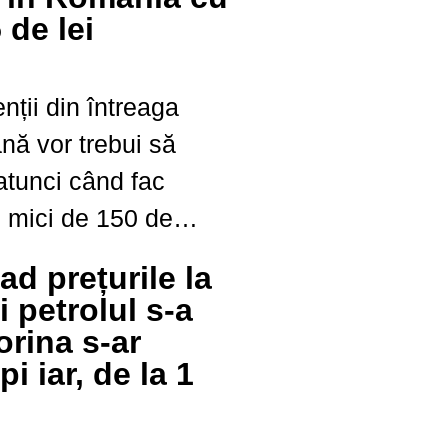
 de lei
enții din întreaga
ă vor trebui să
 atunci când fac
 mici de 150 de
omânia a introdus
ad prețurile la
uni, o taxă logistică
 petrolul s-a
torina s-ar
 iar, de la 1