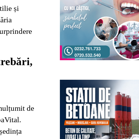
ilie și
ăria
 surprindere
rebări,
mulțumit de
paVital.
 ședința