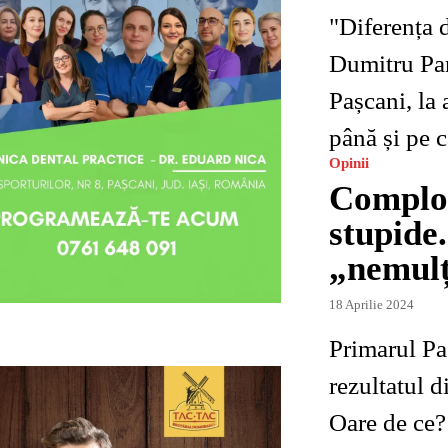
"Diferența 
Dumitru Pan
Pașcani, la 
până și pe c
Opinii
Complot
stupide.
„nemul
18 Aprilie 2024
Primarul Pa
rezultatul d
Oare de ce?