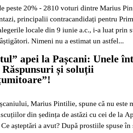
de peste 20% - 2810 voturi dintre Marius Pint
tazi, principalii contracandidați pentru Prim
alegerile locale din 9 iunie a.c., i-a luat prin
âștigători. Nimeni nu a estimat un astfel...
ul” apei la Pașcani: Unele înt
 Răspunsuri și soluții
țumitoare”!
șcaniului, Marius Pintilie, spune că nu este 
iscuțiilor din ședința de astăzi cu cei de la A
 Ce așteptări a avut? După prostiile spuse în