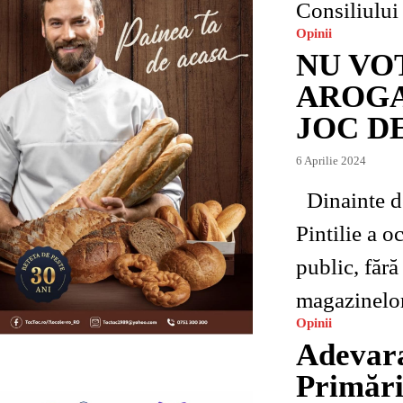
Consiliului 
Opinii
NU VO
AROGA
JOC DE
6 Aprilie 2024
Dinainte de anul 2010, una dintre societățile primarului Marius
Pintilie a 
public, fără
magazinelor,
Opinii
Adevara
Primări