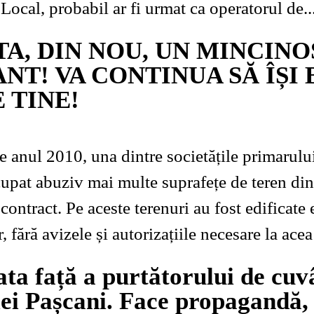
Local, probabil ar fi urmat ca operatorul de..
TA, DIN NOU, UN MINCINO
NT! VA CONTINUA SĂ ÎȘI 
 TINE!
ocupat abuziv mai multe suprafețe de teren d
 contract. Pe aceste terenuri au fost edificate 
 fără avizele și autorizațiile necesare la acea
ta față a purtătorului de cuv
ei Pașcani. Face propagandă, 