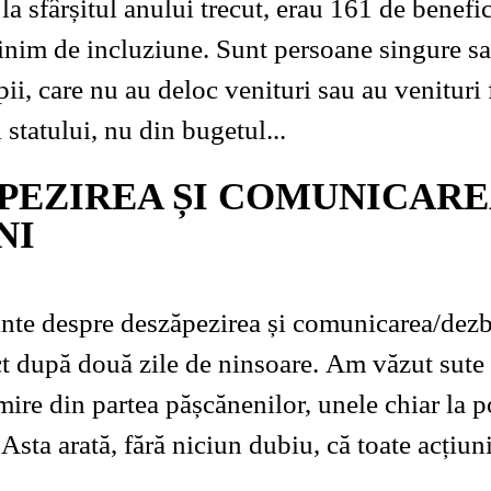
la sfârșitul anului trecut, erau 161 de benefic
inim de incluziune. Sunt persoane singure sau
ii, care nu au deloc venituri sau au venituri 
statului, nu din bugetul...
PEZIREA ȘI COMUNICARE
NI
nte despre deszăpezirea și comunicarea/dezb
 două zile de ninsoare. Am văzut sute de mesaje
ire din partea pășcănenilor, unele chiar la p
Asta arată, fără niciun dubiu, că toate acțiuni
e...