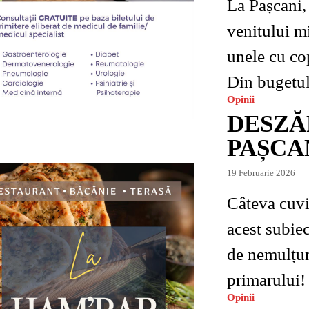
La Pașcani, 
venitului m
unele cu cop
Din bugetul 
Opinii
DESZĂ
PAȘCA
19 Februarie 2026
Câteva cuvi
acest subiect după
de nemulțum
primarului! 
Opinii
de salubritat