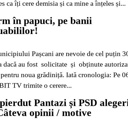
s ca îți cere demisia și ca mine a înțeles și...
rm în papuci, pe banii
abililor!
nicipiului Pașcani are nevoie de cel puțin 30
a dacă au fost solicitate și obținute autorizaț
entru noua grădiniță. Iată cronologia: Pe 06
BIT TV trimite o cerere...
 pierdut Pantazi și PSD aleger
Câteva opinii / motive