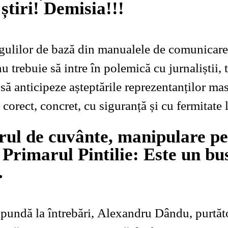
știri! Demisia!!!
ulilor de bază din manualele de comunicare,
 trebuie să intre în polemică cu jurnaliștii, 
 să anticipeze așteptările reprezentanților ma
corect, concret, cu siguranță și cu fermitate l
rul de cuvânte, manipulare pe
 Primarul Pintilie: Este un bu
…
ăspundă la întrebări, Alexandru Dându, purtăt