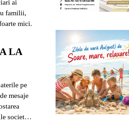
iari ai
 familii,
foarte mici.
A LA
aterile pe
ostarea
le societății