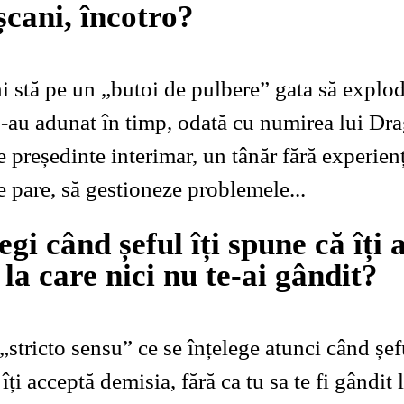
cani, încotro?
 stă pe un „butoi de pulbere” gata să explod
 s-au adunat în timp, odată cu numirea lui Dr
e președinte interimar, un tânăr fără experienț
e pare, să gestioneze problemele...
egi când șeful îți spune că îți
la care nici nu te-ai gândit?
stricto sensu” ce se înțelege atunci când șefu
 îți acceptă demisia, fără ca tu sa te fi gândit 