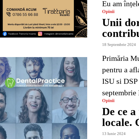
Eu am înțele
Opinii
Unii do
contribu
18 Septembrie 2024
Primăria Mu
pentru a afl
ISU si DSP p
septembrie 
Opinii
De ce a
locale. 
13 Iunie 2024