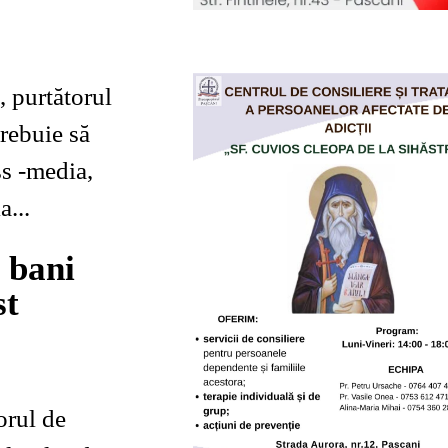
 purtătorul
trebuie să
ss -media,
a...
 bani
st
orul de