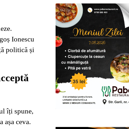
eze.
agoș Ionescu
ă politică și
 acceptă
l îți spune,
la așa ceva.