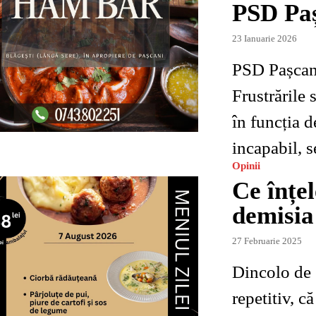
PSD Paș
23 Ianuarie 2026
PSD Pașcani
Frustrările
în funcția d
incapabil, s
Opinii
Ce înțel
demisia 
27 Februarie 2025
Dincolo de „
repetitiv, că