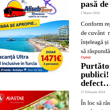
pasă de 
1 Martie 2024
Conform reg
de cuvânt nu
înțeleagă și
să răspundă 
Opinii
Purtăto
publici!
defect
27 Februarie 2024
În loc să r