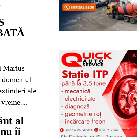
.
S
BATĂ
in domeniul
extinderi ale
 vreme....
ânt al
nu îi