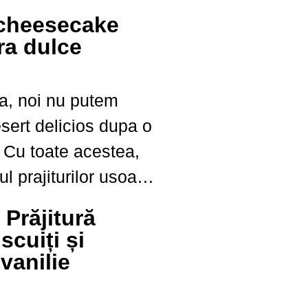
gust 200 g
 cheesecake
la
ra dulce
rea...
ra, noi nu putem
sert delicios dupa o
Cu toate acestea,
l prajiturilor usoare
regatite cu fructe de
: Prăjitură
, unul dintre
scuiți și
tre preferate pe
vanilie