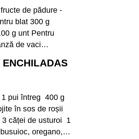
ructe de pădure -
ntru blat 300 g
g unt Pentru
ânză de vaci
 150 g zahăr 3
ei: ENCHILADAS
 esenţă de vanilie 1
 de lămâie 1 praf de
ojite în sos de roșii