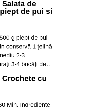
: Salata de
piept de pui si
.
onservă 1 țelină
ucăți de
u
i: Crochete cu
iță sare 1 lingură...
 Ingrediente