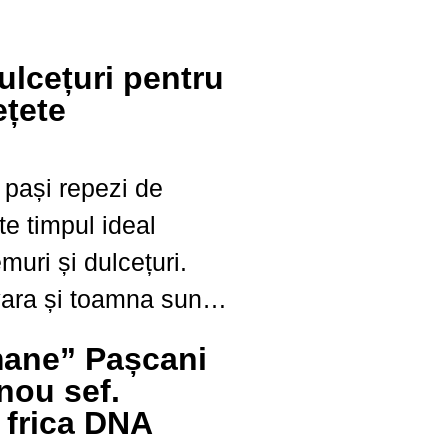
ulcețuri pentru
ețete
pași repezi de
te timpul ideal
muri și dulcețuri.
vara și toamna sunt
te pentru a face
ane” Pașcani
ri, dar se pot folosi
nou sef.
 frica DNA