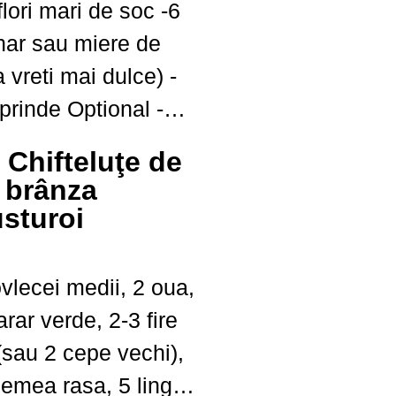
 vreti mai dulce) -
Optional -
 3 degete -sau 1
: Chifteluţe de
oabe de orez ...
 brânza
usturoi
vlecei medii, 2 oua,
rar verde, 2-3 fire
sau 2 cepe vechi),
emea rasa, 5 linguri