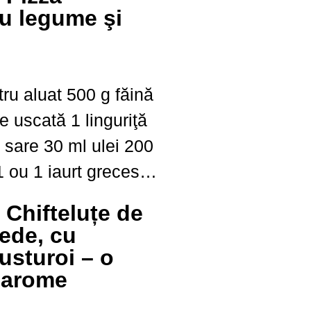
u legume şi
ucatarialidl
tă 1 linguriţă
rne
: Chifteluțe de
2 cepe
gede, cu
usturoi – o
 arome