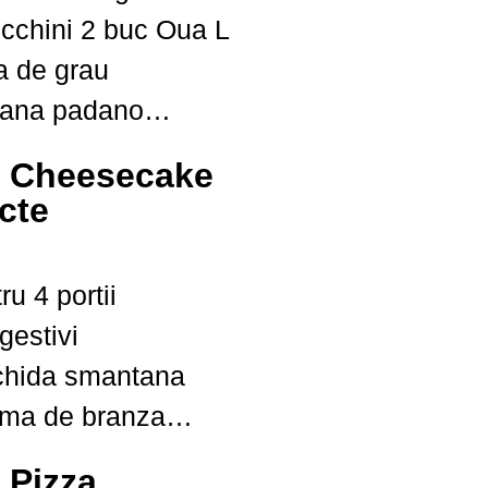
a de grau
rana padano
lei
i: Cheesecake
cte
ru 4 portii
gestivi
ichida smantana
une
: Pizza