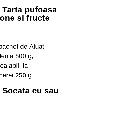
: Tarta pufoasa
ne si fructe
ulinary.ro
denia 800 g,
ealabil, la
i 250 g
i: Socata cu sau
 indulcita pentru
 naturala de vanilie