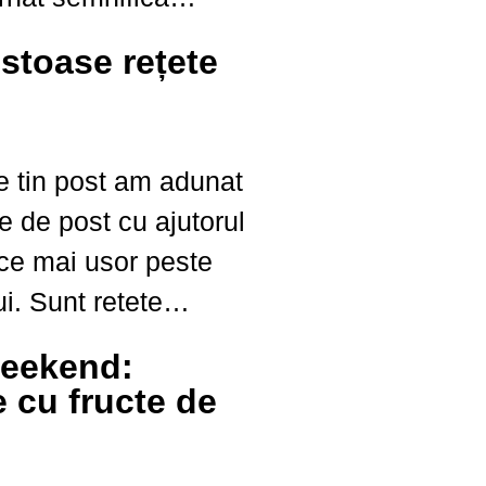
tic, fiind prezentă pe
stoase rețete
de Taină. Vă
ță pentru o altfel de
ște, o pască fără
ce tin post am adunat
te de post cu ajutorul
ece mai usor peste
i. Sunt retete
ftine, retete rapide
weekend:
 retete pentru toate
 cu fructe de