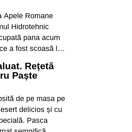
la Apele Romane
mul Hidrotehnic
ocupată pana acum
ice a fost scoasă la
m anunțului publicat
aluat. Rețetă
a Bazinală de Apă
ru Paște
 noul director
...
psită de pe masa pe
esert delicios și cu
specială. Pasca
urnat semnifică