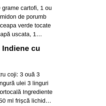
apă uscata, 1
 proaspat tocat, 1
: Indiene cu
roaspat tocat, 3
ea
stra
ji: 3 ouă 3