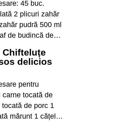
: 45 buc.
ri zahăr
 necesită fierbere
: Chifteluțe
citeste
sos delicios
iloretete
esare pentru
mărunt 1 cățel
ou