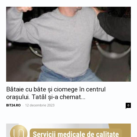
Bătaie cu bâte şi ciomege în centrul
oraşului. Tatăl şi-a chemat...
BIT24.RO
-
12 decembrie 2023
0