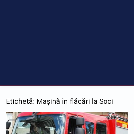
Etichetă: Mașină în flăcări la Soci