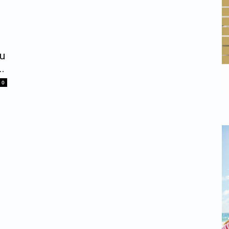
cu
..
0