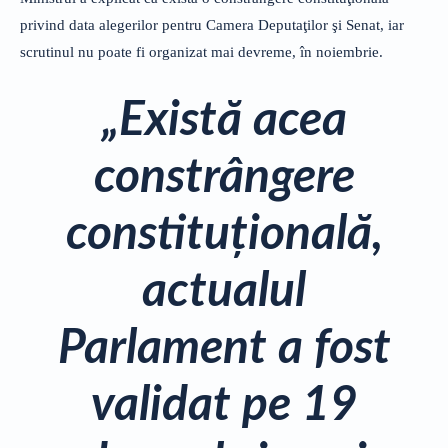
privind data alegerilor pentru Camera Deputaţilor şi Senat, iar
scrutinul nu poate fi organizat mai devreme, în noiembrie.
„Există acea
constrângere
constituţională,
actualul
Parlament a fost
validat pe 19