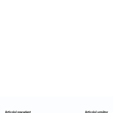
Articolul precedent
Articolul următor