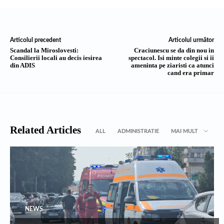
Articolul precedent
Articolul următor
Scandal la Miroslovesti:
Craciunescu se da din nou in
Consilierii locali au decis iesirea
spectacol. Isi minte colegii si ii
din ADIS
ameninta pe ziaristi ca atunci
cand era primar
Related Articles
ALL
ADMINISTRATIE
MAI MULT
NEWS