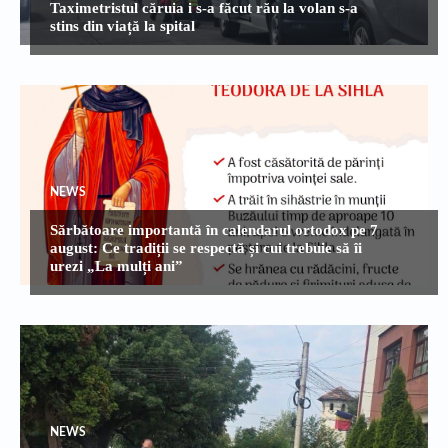
Taximetristul căruia i s-a făcut rău la volan s-a
stins din viață la spital
NEWS
Sărbătoare importantă în calendarul ortodox pe 7
august: Ce tradiții se respectă și cui trebuie să îi
urezi „La mulți ani”
NEWS