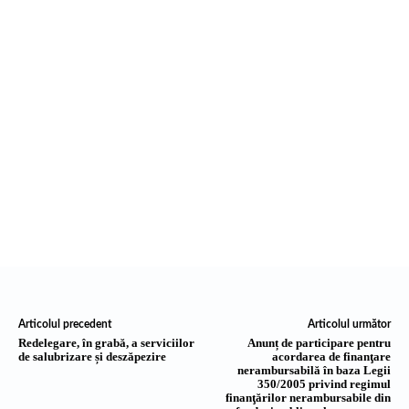
Articolul precedent
Articolul următor
Redelegare, în grabă, a serviciilor
Anunț de participare pentru
de salubrizare și deszăpezire
acordarea de finanţare
nerambursabilă în baza Legii
350/2005 privind regimul
finanţărilor nerambursabile din