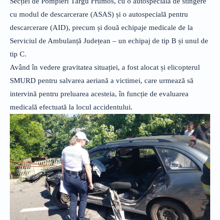
Secției de Pompieri Târgu Frumos, cu o autospecială de stingere
cu modul de descarcerare (ASAS) și o autospecială pentru
descarcerare (AID), precum și două echipaje medicale de la
Serviciul de Ambulanță Județean – un echipaj de tip B și unul de
tip C.
Având în vedere gravitatea situației, a fost alocat și elicopterul
SMURD pentru salvarea aeriană a victimei, care urmează să
intervină pentru preluarea acesteia, în funcție de evaluarea
medicală efectuată la locul accidentului.