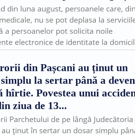
d din luna august, persoanele care, di
medicale, nu se pot deplasa la serviciil
ă a persoanelor pot solicita noile
te electronice de identitate la domicil
ocul în care se află. Măsura este posibi
rorii din Pașcani au ținut un
 simplu la sertar până a deven
 hîrtie. Povestea unui accide
in ziua de 13...
rii Parchetului de pe lângă Judecătoria
 au ținut în sertar un dosar simplu pân