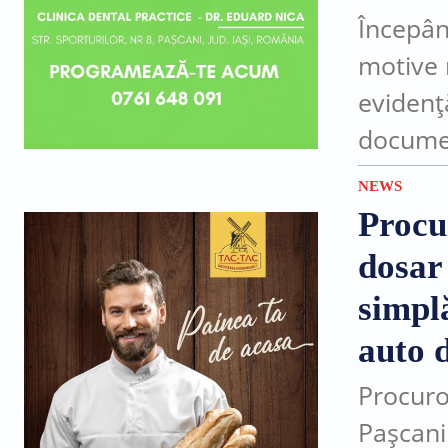
Începân
motive 
evidenț
documen
sau în l
NEWS
după...
Procu
dosar
simplă
auto d
Procuro
Pașcani