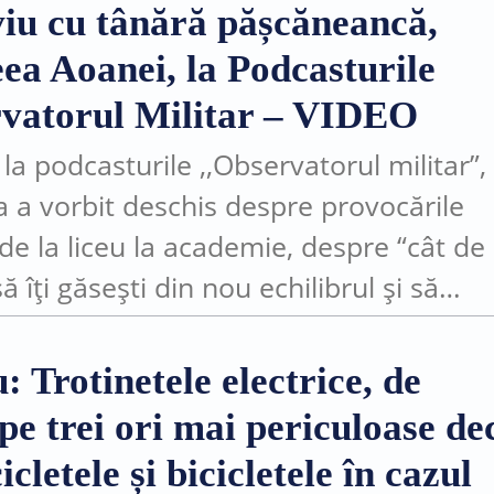
viu cu tânără pășcăneancă,
ea Aoanei, la Podcasturile
vatorul Militar – VIDEO
 la podcasturile ,,Observatorul militar”,
 a vorbit deschis despre provocările
 de la liceu la academie, despre “cât de
ă îți găsești din nou echilibrul și să
ntizezi că un început greu nu înseamn
: Trotinetele electrice, de
pe trei ori mai periculoase de
cletele și bicicletele în cazul