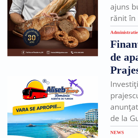
ajuns b
rănit î
trei luni
Administratie
Finan
de apa
Praje
Investi
prajesc
anunțat
de la G
pentru 
NEWS