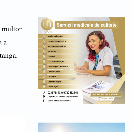
i multor
a a
stanga.