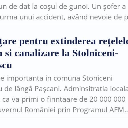
un de dat la coșul de gunoi. Un șofer a 
n urma unui accident, având nevoie de 
...
țare pentru extinderea rețelel
 si canalizare la Stolniceni-
scu
ție importanta in comuna Stoniceni
u de lângă Pașcani. Adminsitratia local
 ca va primi o finntaare de 20 000 000 
uvernul României prin Programul AFM
extinderea rețelelor de apa si canalizar