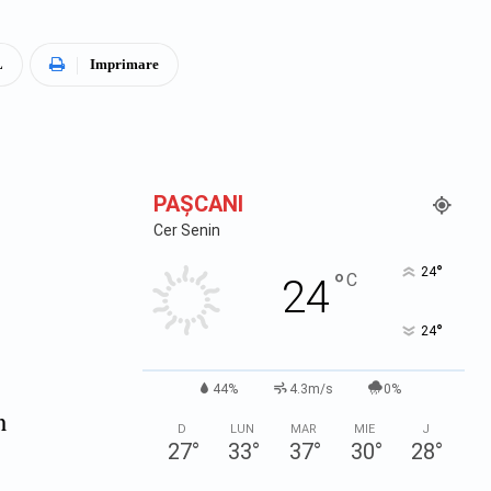
L
Imprimare
PAŞCANI
Cer Senin
°
24
°
C
24
°
24
44%
4.3m/s
0%
n
D
LUN
MAR
MIE
J
27
°
33
°
37
°
30
°
28
°