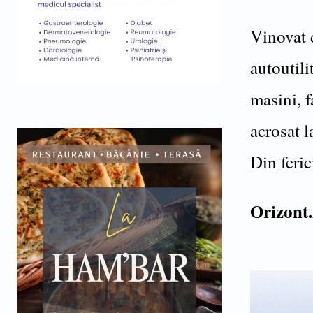
Vinovat 
autoutili
masini, f
acrosat l
Din feric
Orizont.