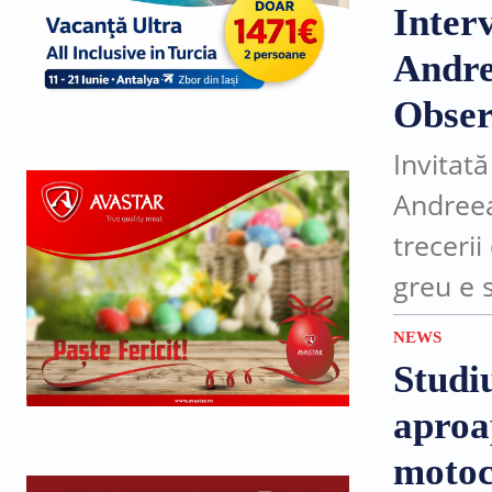
satul...
Inter
Andre
Obser
Invitată
Andreea
trecerii
greu e s
conștie
NEWS
drum...
Studiu
aproa
motoci