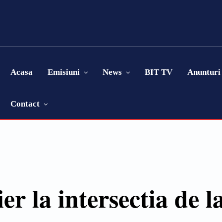
Acasa
Emisiuni
News
BIT TV
Anunturi
Contact
er la intersectia de 