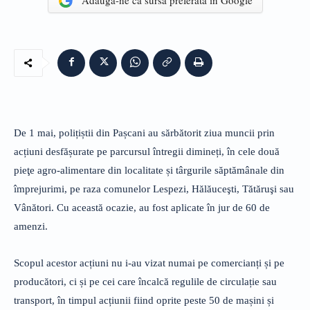
Adaugă-ne ca sursă preferată în Google
De 1 mai, polițiștii din Pașcani au sărbătorit ziua muncii prin
acțiuni desfășurate pe parcursul întregii dimineți, în cele două
pieţe agro-alimentare din localitate și târgurile săptămânale din
împrejurimi, pe raza comunelor Lespezi, Hălăuceşti, Tătăruşi sau
Vânători. Cu această ocazie, au fost aplicate în jur de 60 de
amenzi.
Scopul acestor acțiuni nu i-au vizat numai pe comercianți și pe
producători, ci și pe cei care încalcă regulile de circulație sau
transport, în timpul acțiunii fiind oprite peste 50 de mașini și