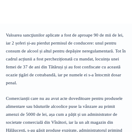
Valoarea sancţiunilor aplicate a fost de aproape 90 de mii de lei,
iar 2 șoferi și-au pierdut permisul de conducere: unul pentru
consum de alcool și altul pentru depășire neregulamentară. Tot în
cadrul acțiunii a fost percheziționată cu mandat, locuința unei
femei de 37 de ani din Tătăruși și au fost confiscate cu această
ocazie țigări de cotrabandă, iar pe numele ei s-a întocmit dosar
penal.
Comercianții care nu au avut acte doveditoare pentru produsele
alimentare sau băuturile alcoolice puse la vânzare au primit
amenzi de 5000 de lei, așa cum a pățit și un administrator de
societate comercială din Vînători, iar la un alt magazin din
Hălăucești, s-au găsit produse expirate, administratorul primind