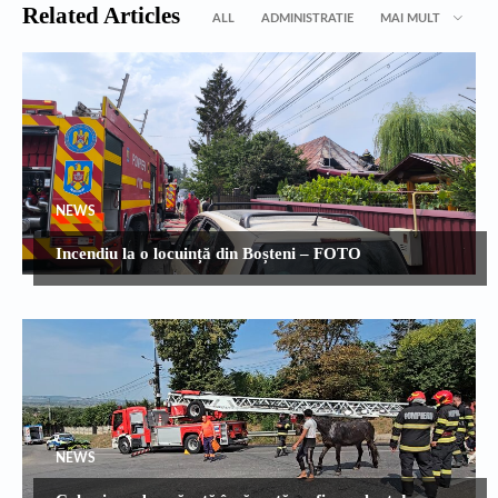
Related Articles
ALL
ADMINISTRATIE
MAI MULT
NEWS
Incendiu la o locuință din Boșteni – FOTO
NEWS