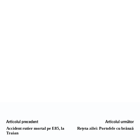
Articolul precedent
Articolul următor
Accident rutier mortal pe E85, la
Rețeta zilei: Portofele cu brânză
Traian