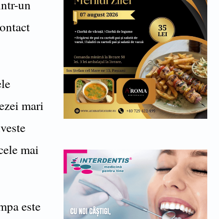
intr-un
contact
ele
tezei mari
iveste
cele mai
ompa este