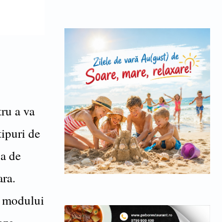
ru a va
tipuri de
sa de
ara.
 a modului