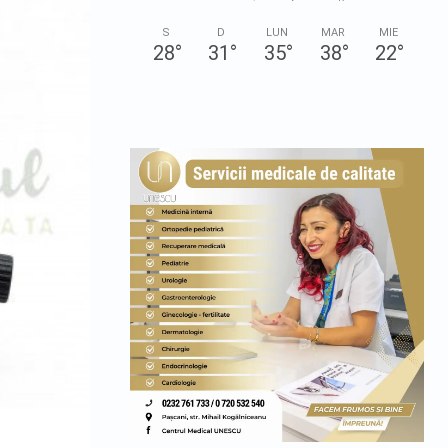
S
D
LUN
MAR
MIE
28
°
31
°
35
°
38
°
22
°