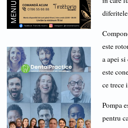
in care 
diferitel
Componen
este rot
a apei s
este cone
ce trece 
Pompa es
pentru ca