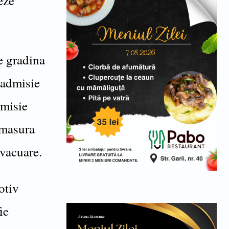
eze
e gradina
 admisie
dmisie
 masura
evacuare.
otiv
ie