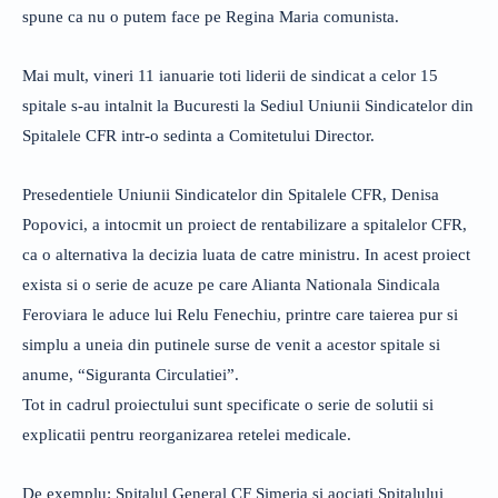
spune ca nu o putem face pe Regina Maria comunista.
Mai mult, vineri 11 ianuarie toti liderii de sindicat a celor 15
spitale s-au intalnit la Bucuresti la Sediul Uniunii Sindicatelor din
Spitalele CFR intr-o sedinta a Comitetului Director.
Presedentiele Uniunii Sindicatelor din Spitalele CFR, Denisa
Popovici, a intocmit un proiect de rentabilizare a spitalelor CFR,
ca o alternativa la decizia luata de catre ministru. In acest proiect
exista si o serie de acuze pe care Alianta Nationala Sindicala
Feroviara le aduce lui Relu Fenechiu, printre care taierea pur si
simplu a uneia din putinele surse de venit a acestor spitale si
anume, “Siguranta Circulatiei”.
Tot in cadrul proiectului sunt specificate o serie de solutii si
explicatii pentru reorganizarea retelei medicale.
De exemplu: Spitalul General CF Simeria si aociati Spitalului