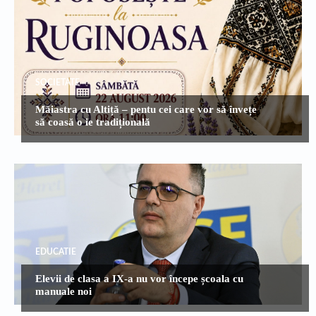
SOCIETATE
Măiastra cu Altiță – pentu cei care vor să învețe
să coasă o ie tradițională
EDUCATIE
Elevii de clasa a IX-a nu vor începe școala cu
manuale noi