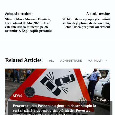
Articolul precedent
Articolul următor
Sfântul Mare Mucenic Dimitrie,
Sărbătorile se apropie şi românii
Izvorâtorul de Mir 2025: De ce
îşi fac deja planurile de vacanţă,
este interzis să muncești pe 26
chiar dacă preţurile au crescut
octombrie. Explicațiile preotului
Related Articles
ALL
ADMINISTRATIE
MAI MULT
NEWS
Procurorii din Pașcani au ținut un dosar simplu la
sertar până a devenit o simplă hîrtie. Povestea
unui accident auto din ziua de 13...