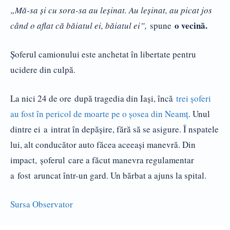
„Mă-sa şi cu sora-sa au leşinat. Au leşinat, au picat jos
o vecină.
când o aflat că băiatul ei, băiatul ei”,
spune
Şoferul camionului este anchetat în libertate pentru
ucidere din culpă.
La nici 24 de ore după tragedia din Iaşi, încă
trei şoferi
au fost în pericol de moarte pe o şosea din Neamţ
. Unul
dintre ei a intrat în depăşire, fără să se asigure. Î nspatele
lui, alt conducător auto făcea aceeaşi manevră. Din
impact, şoferul care a făcut manevra regulamentar
a fost aruncat într-un gard. Un bărbat a ajuns la spital.
Sursa Observator