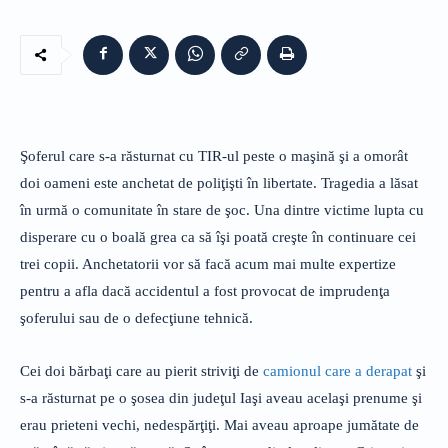
Şoferul care s-a răsturnat cu TIR-ul peste o maşină şi a omorât
doi oameni este anchetat de poliţişti în libertate. Tragedia a lăsat
în urmă o comunitate în stare de şoc. Una dintre victime lupta cu
disperare cu o boală grea ca să îşi poată creşte în continuare cei
trei copii. Anchetatorii vor să facă acum mai multe expertize
pentru a afla dacă accidentul a fost provocat de imprudenţa
şoferului sau de o defecţiune tehnică.
Cei doi bărbaţi care au pierit striviţi de
camionul care a derapat
şi
s-a răsturnat pe o şosea din judeţul Iaşi aveau acelaşi prenume şi
erau prieteni vechi, nedespărţiţi. Mai aveau aproape jumătate de