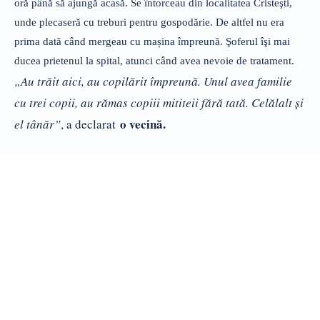
oră până să ajungă acasă. Se întorceau din localitatea Cristeşti,
unde plecaseră cu treburi pentru gospodărie. De altfel nu era
prima dată când mergeau cu mașina împreună. Şoferul îşi mai
ducea prietenul la spital, atunci când avea nevoie de tratament.
„Au trăit aici, au copilărit împreună. Unul avea familie
cu trei copii, au rămas copiii mititeii fără tată. Celălalt şi
o vecină.
el tânăr”
, a declarat