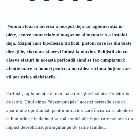
Numărătoarea inversă a început deja iar aglomerația în
piețe, centre comerciale și magazine alimentare s-a instalat
deja. Mașini care blochează traficul, pietoni care ies din toate
direcțiile, claxoane și nervi întinși la maxim. Polițiștii vin cu
câteva sfaturi în această perioadă când se fac cumpărturi:
atenție mare la bunuri pentru a nu cădea victima hoților care
vă pot strica sărbătorile.
Forfotă și aglomerație în mai toate direcțiile înaintea sărbătorilor
de iarnă. Unul dintre “dezavantajele” acestei perioade este că
apar multe oportunități pentru infractori care încearcă să atenteze
la bunurile ce le dețineți sau să comită alte fapte care pot avea un
impact deosebit asupra siguranței dv și ale familiei.