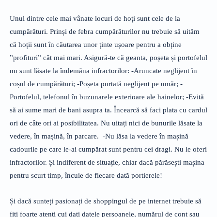
Unul dintre cele mai vânate locuri de hoți sunt cele de la
cumpărături. Prinși de febra cumpărăturilor nu trebuie să uităm
că hoții sunt în căutarea unor ținte ușoare pentru a obține
”profituri” cât mai mari. Asigură-te că geanta, poșeta și portofelul
nu sunt lăsate la îndemâna infractorilor: -Aruncate neglijent în
coșul de cumpărături; -Poșeta purtată neglijent pe umăr; -
Portofelul, telefonul în buzunarele exterioare ale hainelor; -Evită
să ai sume mari de bani asupra ta. Încearcă să faci plata cu cardul
ori de câte ori ai posibilitatea. Nu uitați nici de bunurile lăsate la
vedere, în mașină, în parcare. -Nu lăsa la vedere în mașină
cadourile pe care le-ai cumpărat sunt pentru cei dragi. Nu le oferi
infractorilor. Și indiferent de situație, chiar dacă părăsești mașina
pentru scurt timp, încuie de fiecare dată portierele!
Și dacă sunteți pasionați de shoppingul de pe internet trebuie să
fiți foarte atenți cui dați datele persoanele, numărul de cont sau