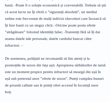
banii. -Poate fi o soluție economică și convenabilă. Trebuie să știi
că acest lucru nu îți oferă o ”siguranță absolută”, iar mediul
online este frecventat de mulți indivizi răuvoitori care încearcă să
îți fure banii cu un singur click: -Oricine poate posta oferte
”atrăgătoare” folosind identități false; -Transmiți fără să îți dai
seama datele tale personale, datele cardului bancar către
infractori. –
De asemenea, polițiștii ne recomandă să fim atenți și la
promoțiile de sezon din fața ușii. Apropierea sărbătorilor de iarnă
este un moment propice pentru infractori să meargă din ușă în
ușă sub pretextul unor ”oferte de sezon”. Puteți cumpăra bunuri
de proastă calitate sau le puteți oferi accesul în locuință unor
hoți.