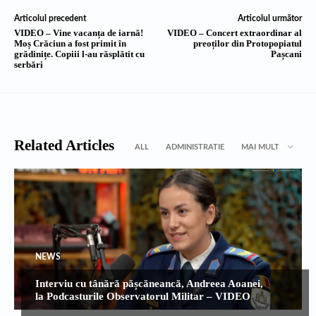
Articolul precedent
Articolul următor
VIDEO – Vine vacanța de iarnă!
VIDEO – Concert extraordinar al
Moș Crăciun a fost primit în
preoților din Protopopiatul
grădinițe. Copiii l-au răsplătit cu
Pașcani
serbări
Related Articles
ALL
ADMINISTRATIE
MAI MULT
NEWS
Interviu cu tânără pășcăneancă, Andreea Aoanei,
la Podcasturile Observatorul Militar – VIDEO