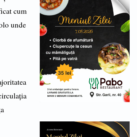
ificat cum
colo unde
joritatea
irculația
ța