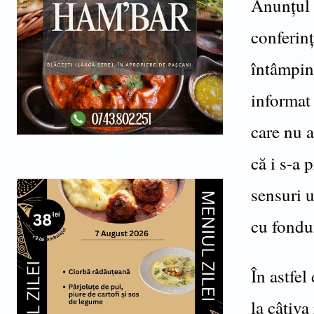
Anunțul a
conferinț
întâmpina
informat 
care nu a
că i s-a 
sensuri u
cu fondu
În astfel
la câțiva