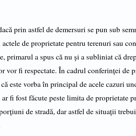
 dacă prin astfel de demersuri se pun sub sem
i actele de proprietate pentru terenuri sau con
e, primarul a spus că nu și a subliniat că drep
or vor fi respectate. În cadrul conferinței de p
 că este vorba în principal de acele cazuri un
 ar fi fost făcute peste limita de proprietate p
orțiuni de stradă, dar astfel de situații trebu
.