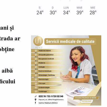
S
D
LUN
MAR
MIE
24
°
30
°
34
°
39
°
28
°
ani și
strada ar
obține
ă aibă
icului