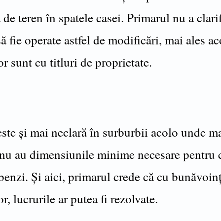
 de teren în spatele casei. Primarul nu a clar
ă fie operate astfel de modificări, mai ales a
or sunt cu titluri de proprietate.
este și mai neclară în surburbii acolo unde ma
r nu au dimensiunile minime necesare pentru c
benzi. Și aici, primarul crede că cu bunăvoin
or, lucrurile ar putea fi rezolvate.