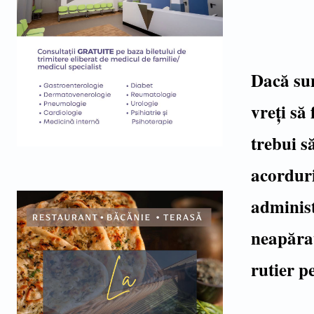
Dacă sun
vreți să
trebui s
acorduri
administ
neapărat
rutier p