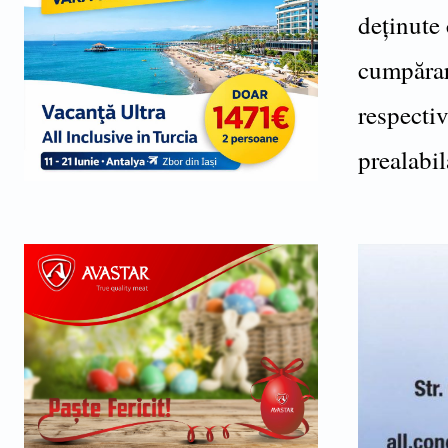
deținute 
cumpărare
respectiv
prealabil