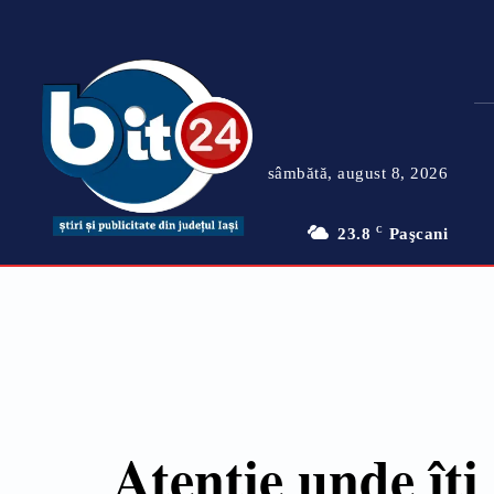
sâmbătă, august 8, 2026
23.8
C
Paşcani
Atenție unde îți