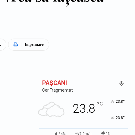
L
Imprimare
PAŞCANI
Cer Fragmentat
°
23.8
°
C
23.8
°
23.8
64%
7.9m/s
0%