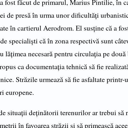
 fost făcut de primarul, Marius Pintilie, în c
ei de presă în urma unor dificultăți urbanisti
te în cartierul Aerodrom. El susține că a fos
de specialiști că în zona respectivă sunt câtev
u lățimea necesară pentru circulația pe două 
propus ca documentația tehnică să fie realizat
nice. Străzile urmează să fie asfaltate printr-
ri europene.
 de situații deținătorii terenurilor ar trebui să
 metrii în favoarea străzii și să primească acee