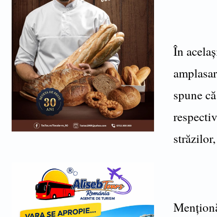
În acelaș
amplasare
spune că 
respectiv
străzilor
Menționă