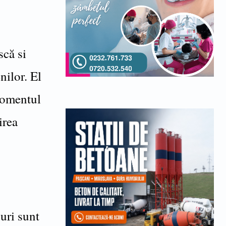
scă si
nilor. El
 momentul
irea
uri sunt