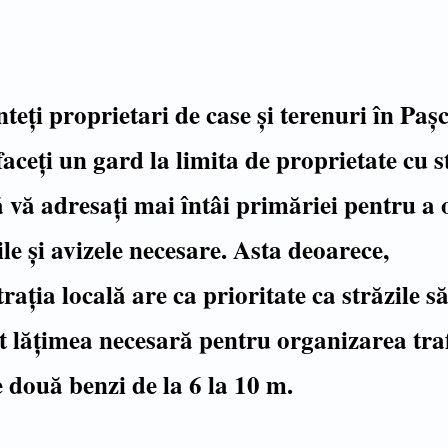
teți proprietari de case și terenuri în Pașc
 faceți un gard la limita de proprietate cu 
ă vă adresați mai întâi primăriei pentru a 
le și avizele necesare. Asta deoarece,
rația locală are ca prioritate ca străzile s
 lățimea necesară pentru organizarea traf
e două benzi de la 6 la 10 m.