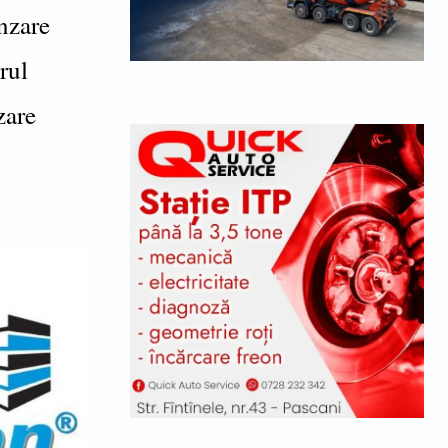
ânzare
rul
zare