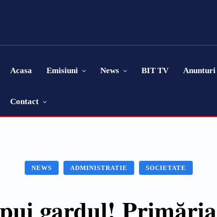
Acasa
Emisiuni
News
BIT TV
Anunturi
Contact
NEWS
ADMINISTRATIE
SOCIETATE
 pui gardul! Primăria