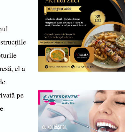
nul
strucțiile
turile
resă, el a
de
rivată pe
ie