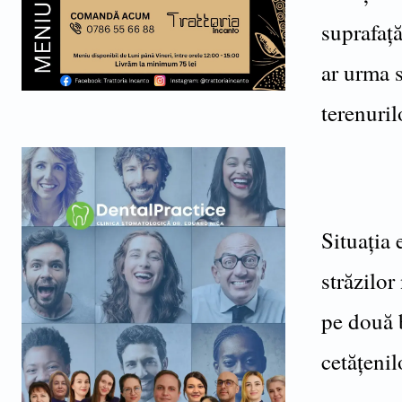
suprafață
ar urma s
terenuril
Situația 
străzilo
pe două 
cetățenil