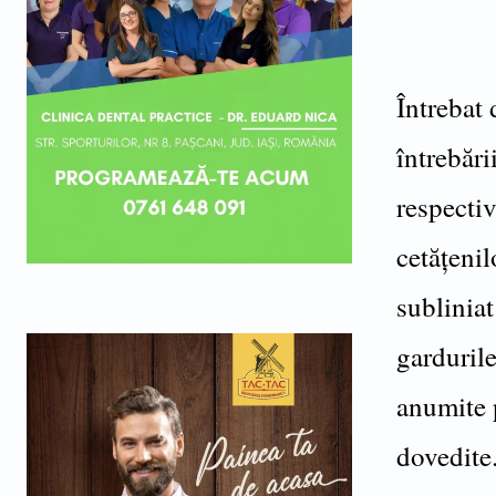
Întrebat
întrebări
respectiv
cetățenil
subliniat
gardurile
anumite p
dovedite