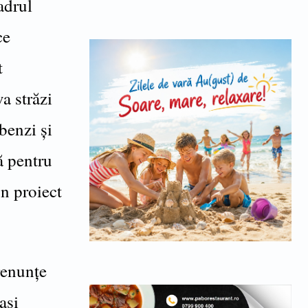
adrul
ce
t
a străzi
benzi și
ă pentru
un proiect
 renunțe
ași