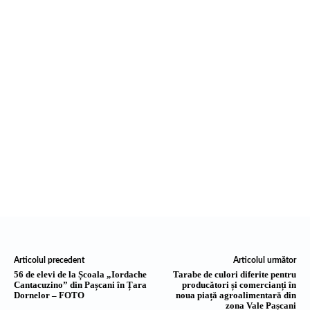
Articolul precedent
Articolul următor
56 de elevi de la Școala „Iordache
Tarabe de culori diferite pentru
Cantacuzino” din Pașcani în Țara
producători și comercianți în
Dornelor – FOTO
noua piață agroalimentară din
zona Vale Pașcani