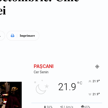
ei
L
Imprimare
PAŞCANI
Cer Senin
°
21.9
°
C
21.9
°
21.9
56%
1.6m/s
65%