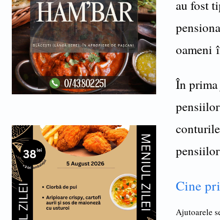
au fost t
pensionar
oameni î
În prima 
pensiilor
conturile
pensiilor
Cine pri
Ajutoarele se