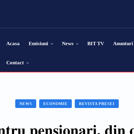
Acasa
Emisiuni
News
BIT TV
Anunturi
Contact
NEWS
ECONOMIE
REVISTA PRESEI
ntru pensionari, din