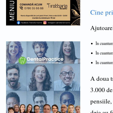
Cine pri
Ajutoarel
În cuantum 
În cuantum 
În cuantum 
A doua tr
3.000 de 
pensiile
deja au f