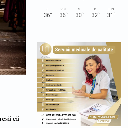
J
VIN
S
D
LUN
36
°
36
°
30
°
32
°
31
°
resă că