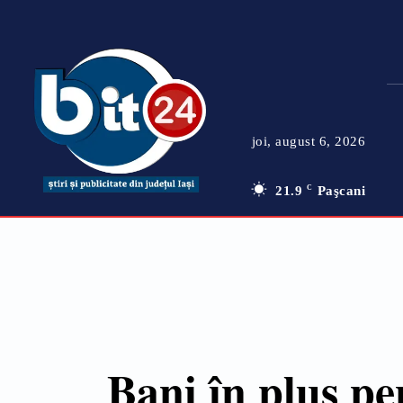
joi, august 6, 2026
21.9
C
Paşcani
Bani în plus pe