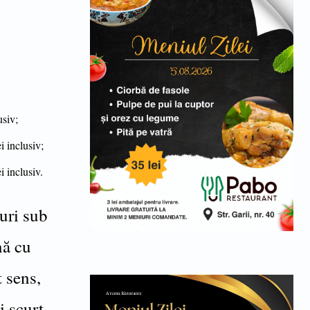
usiv;
i inclusiv;
i inclusiv.
uri sub
nă cu
 sens,
i scurt