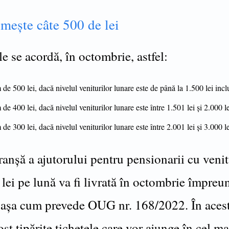
mește câte 500 de lei
e se acordă, în octombrie, astfel:
de 500 lei, dacă nivelul veniturilor lunare este de până la 1.500 lei incl
de 400 lei, dacă nivelul veniturilor lunare este între 1.501 lei și 2.000 le
de 300 lei, dacă nivelul veniturilor lunare este între 2.001 lei și 3.000 le
anșă a ajutorului pentru pensionarii cu venit
lei pe lună va fi livrată în octombrie împreu
, așa cum prevede OUG nr. 168/2022. În acest
ost tipărite tichetele care vor ajunge în cel ma