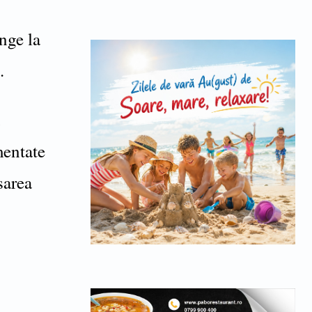
u
nge la
.
mentate
sarea