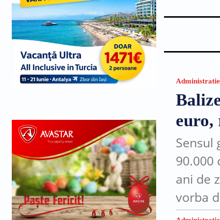
Administratie
Balize
euro, 
Sensul g
90.000 
ani de z
vorba d
intersec