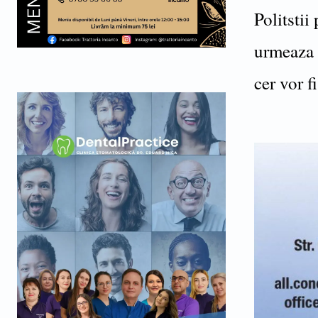
Politstii
urmeaza s
cer vor f