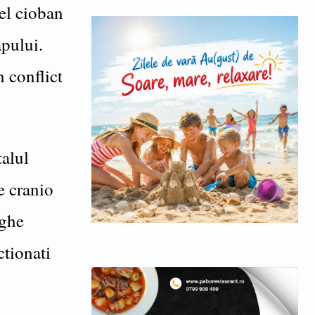
 el cioban
apului.
n conflict
talul
e cranio
rghe
ctionati