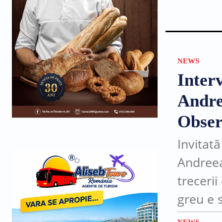
NEWS
Inter
Andre
Obser
Invitată
Andreea
trecerii
greu e s
conștie