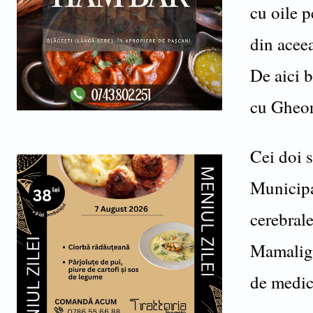
cu oile p
din aceea
De aici b
cu Gheor
Cei doi s
Municipa
cerebrale
Mamaliga,
de medic