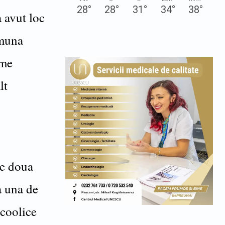
28
°
28
°
31
°
34
°
38
°
a avut loc
omuna
ume
lt
re doua
a una de
lcoolice