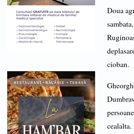
Doua agre
sambata,
Ruginoas
deplasar
cioban.
Gheorghe
Dumbravi
persoane,
cealalta.