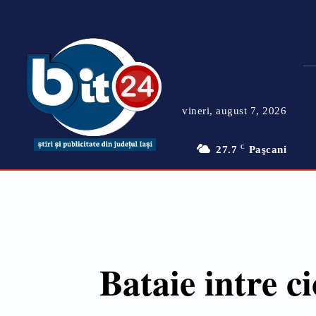
vineri, august 7, 2026
27.7
C
Paşcani
Bataie intre 