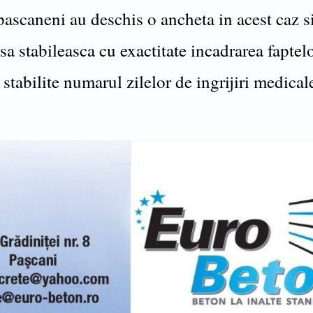
 pascaneni au deschis o ancheta in acest caz s
a stabileasca cu exactitate incadrarea faptel
i stabilite numarul zilelor de ingrijiri medical