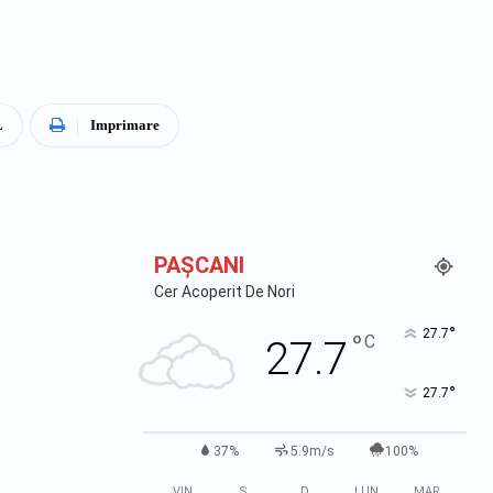
L
Imprimare
PAŞCANI
Cer Acoperit De Nori
°
27.7
°
C
27.7
°
27.7
37%
5.9m/s
100%
VIN
S
D
LUN
MAR