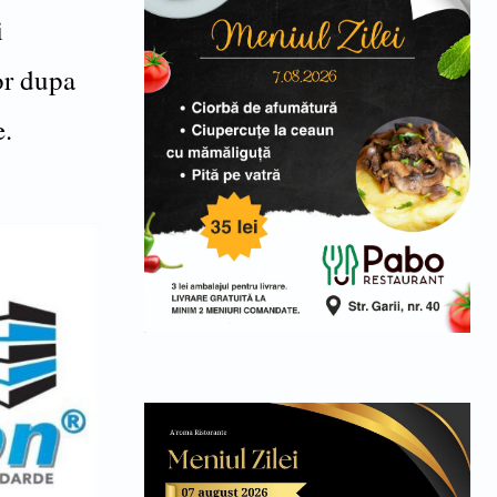
i
or dupa
e.