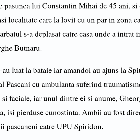
e pasunea lui Constantin Mihai de 45 ani, si
si localitate care la lovit cu un par in zona c
arbatul s-a deplasat catre casa unde a intrat i
ghe Butnaru.
-au luat la bataie iar amandoi au ajuns la Spi
l Pascani cu ambulanta suferind traumatism
 si faciale, iar unul dintre ei si anume, Gheo
 isi pierduse cunostinta. Ambii au fost dire
ii pascaneni catre UPU Spiridon.