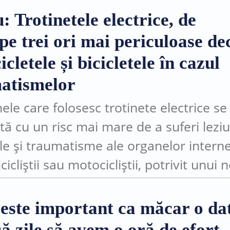
: Trotinetele electrice, de
pe trei ori mai periculoase de
cletele și bicicletele în cazul
atismelor
ele care folosesc trotinete electrice se
tă cu un risc mai mare de a suferi leziu
le și traumatisme ale organelor intern
cicliștii sau motocicliștii, potrivit unui 
 scrie Sky News.De asemenea, femeile 
cu trotinete electrice...
 este important ca măcar o da
ă zile să avem o oră de efort