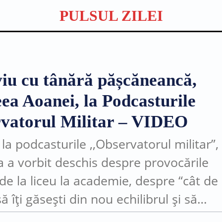
PULSUL ZILEI
viu cu tânără pășcăneancă,
ea Aoanei, la Podcasturile
vatorul Militar – VIDEO
 la podcasturile ,,Observatorul militar”,
 a vorbit deschis despre provocările
 de la liceu la academie, despre “cât de
ă îți găsești din nou echilibrul și să
ntizezi că un început greu nu înseamn