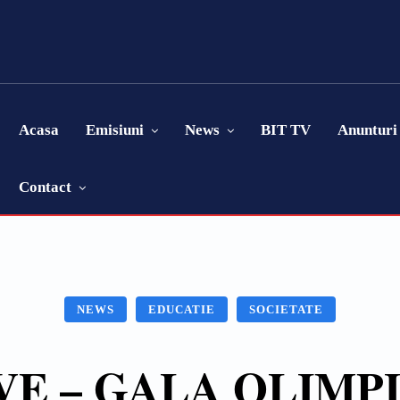
Acasa
Emisiuni
News
BIT TV
Anunturi
Contact
NEWS
EDUCATIE
SOCIETATE
IVE – GALA OLIMP