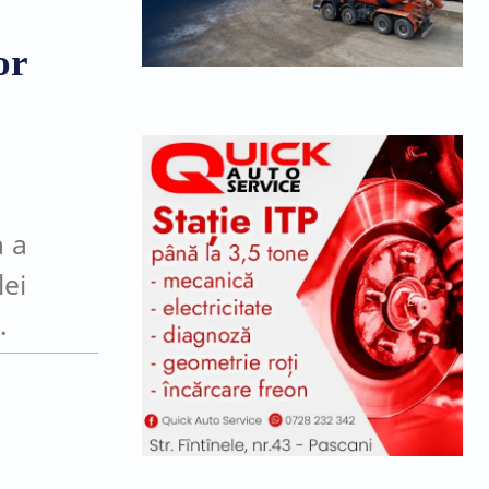
or
a a
lei
e in