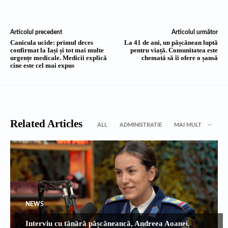
Articolul precedent
Articolul următor
Canicula ucide: primul deces
La 41 de ani, un pășcănean luptă
confirmat la Iași și tot mai multe
pentru viață. Comunitatea este
urgențe medicale. Medicii explică
chemată să îi ofere o șansă
cine este cel mai expus
Related Articles
ALL
ADMINISTRATIE
MAI MULT
NEWS
Interviu cu tânără pășcăneancă, Andreea Aoanei,