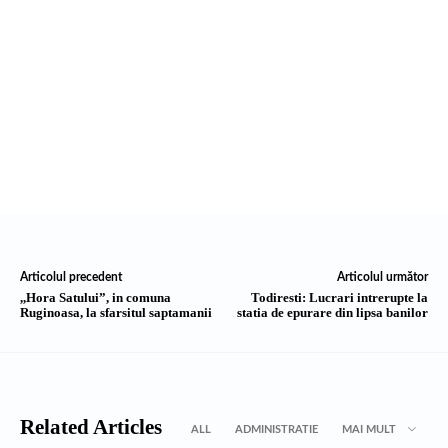
Articolul precedent
Articolul următor
,,Hora Satului”, in comuna
Todiresti: Lucrari intrerupte la
Ruginoasa, la sfarsitul saptamanii
statia de epurare din lipsa banilor
Related Articles
ALL
ADMINISTRATIE
MAI MULT