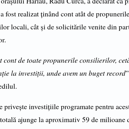
 orașului Hârlău, Radu Curcă, a declarat că p
a fost realizat ținând cont atât de propuneril
ilor locali, cât și de solicitările venite din par
or.
 cont de toate propunerile consilierilor, cet
nție la investiții, unde avem un buget record
”
edilul.
e privește investițiile programate pentru aces
totală ajunge la aproximativ 59 de milioane d