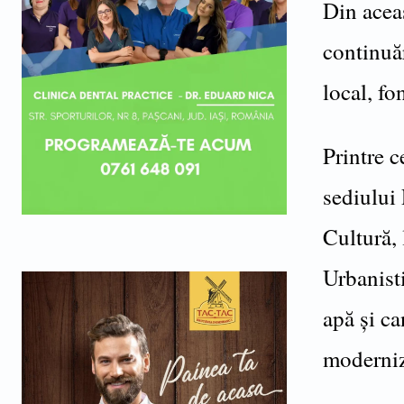
Din aceas
continuăr
local, f
Printre c
sediului 
Cultură, 
Urbanisti
apă și c
moderniz