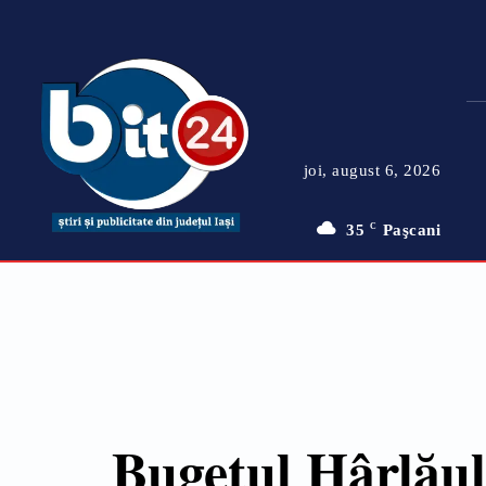
joi, august 6, 2026
35
C
Paşcani
Bugetul Hârlăulu