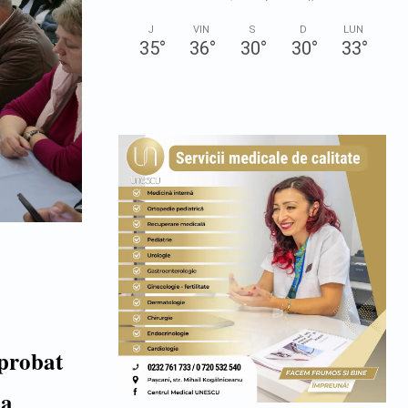
J
VIN
S
D
LUN
35
°
36
°
30
°
30
°
33
°
aprobat
 a