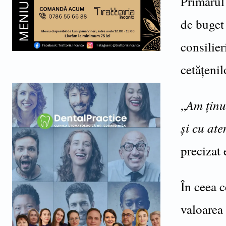
Primarul
de buget 
consilier
cetățenil
Am ținut
„
și cu ate
precizat 
În ceea c
valoarea 