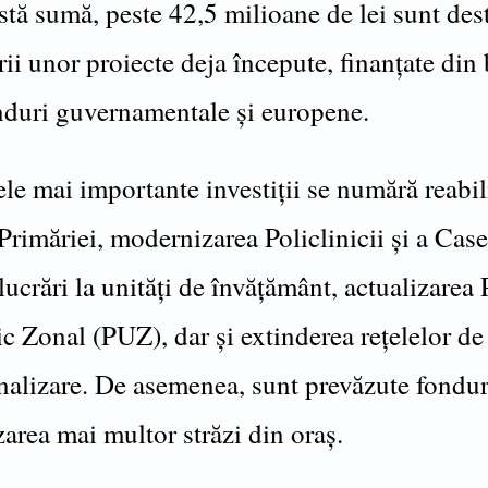
tă sumă, peste 42,5 milioane de lei sunt des
ii unor proiecte deja începute, finanțate din
onduri guvernamentale și europene.
ele mai importante investiții se numără reabil
Primăriei, modernizarea Policlinicii și a Case
lucrări la unități de învățământ, actualizarea
c Zonal (PUZ), dar și extinderea rețelelor de
analizare. De asemenea, sunt prevăzute fondur
area mai multor străzi din oraș.