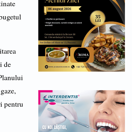
tinate
 bugetul
itarea
i de
 Planului
 gaze,
i pentru