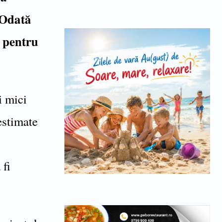
 Odată
ii pentru
i mici
 estimate
 fi