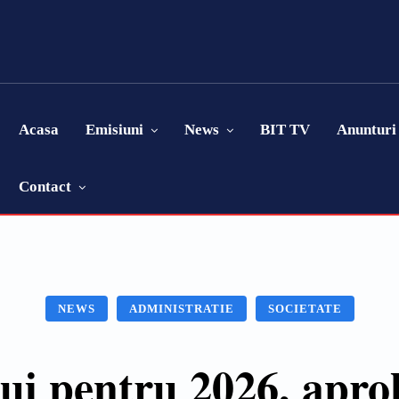
Acasa
Emisiuni
News
BIT TV
Anunturi
Contact
NEWS
ADMINISTRATIE
SOCIETATE
i pentru 2026, aprob