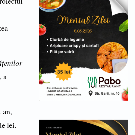
roiectul
e
tea
ățenilor
, a
t an,
e lei.