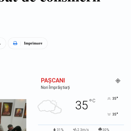
L
Imprimare
PAŞCANI
Nori Împrăștiați
°
35
°
C
35
°
35
31%
2.3m/s
30%