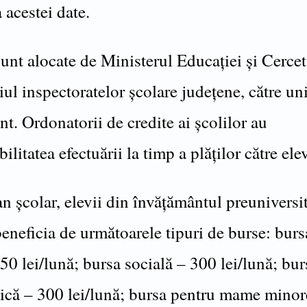
 acestei date.
nt alocate de Ministerul Educației și Cercetă
ul inspectoratelor școlare județene, către uni
t. Ordonatorii de credite ai școlilor au
ilitatea efectuării la timp a plăților către elev
an școlar, elevii din învățământul preuniversi
beneficia de următoarele tipuri de burse: burs
50 lei/lună; bursa socială – 300 lei/lună; bur
ică – 300 lei/lună; bursa pentru mame minor