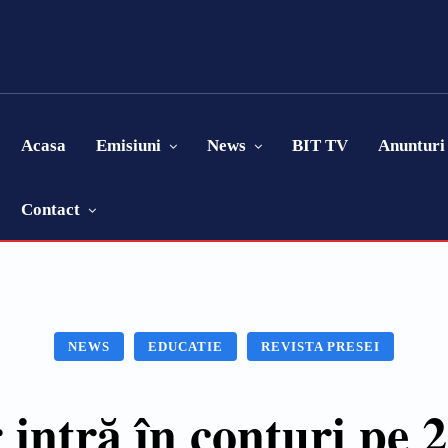
Acasa
Emisiuni
News
BIT TV
Anunturi
Contact
NEWS
EDUCATIE
REVISTA PRESEI
r intră în conturi pe