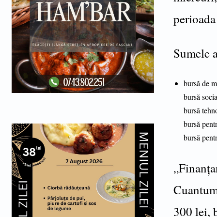
perioada 
Sumele a
bursă de me
bursă socia
bursă tehno
bursă pent
bursă pentr
„Finanțar
Cuantumu
300 lei,