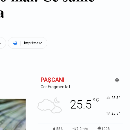
a
L
Imprimare
PAŞCANI
Cer Fragmentat
°
25.5
°
C
25.5
°
25.5
55%
7.2m/s
100%