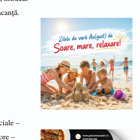
acanță.
ciale –
ore –