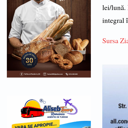
lei/lună.
integral 
Sursa Zia