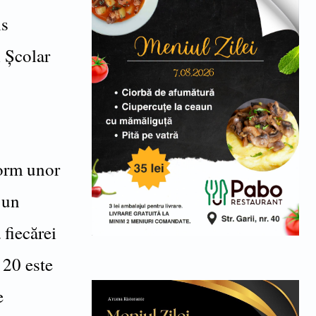
is
i Școlar
form unor
 un
 fiecărei
 20 este
e