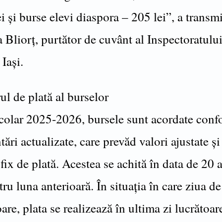
i și burse elevi diaspora – 205 lei”, a transm
Bliorț, purtător de cuvânt al Inspectoratulu
Iași.
l de plată al burselor
școlar 2025-2026, bursele sunt acordate con
ări actualizate, care prevăd valori ajustate și
fix de plată. Acestea se achită în data de 20 a
tru luna anterioară. În situația în care ziua de
are, plata se realizează în ultima zi lucrătoar