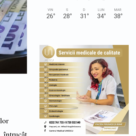
VIN
S
D
LUN
MAR
26
°
28
°
31
°
34
°
38
°
ilor
, întrucât