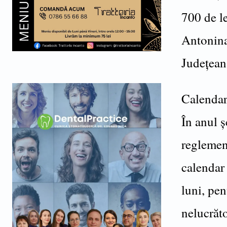
700 de le
Antonina 
Județean 
Calendaru
În anul 
reglement
calendar 
luni, pen
nelucrăto