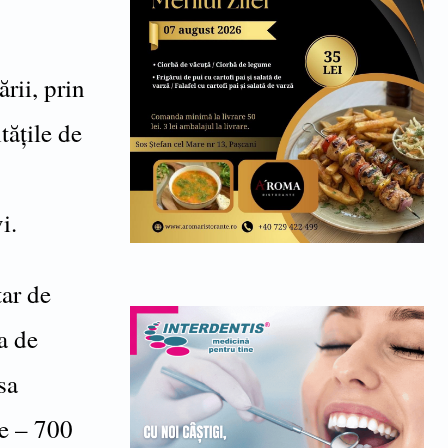
rii, prin
tățile de
i.
tar de
a de
sa
e – 700