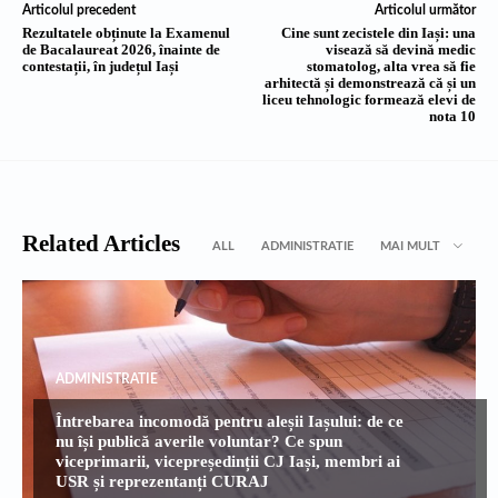
Articolul precedent
Articolul următor
Rezultatele obținute la Examenul
Cine sunt zecistele din Iași: una
de Bacalaureat 2026, înainte de
visează să devină medic
contestații, în județul Iași
stomatolog, alta vrea să fie
arhitectă și demonstrează că și un
liceu tehnologic formează elevi de
nota 10
Related Articles
ALL
ADMINISTRATIE
MAI MULT
ADMINISTRATIE
Întrebarea incomodă pentru aleșii Iașului: de ce
nu își publică averile voluntar? Ce spun
viceprimarii, vicepreședinții CJ Iași, membri ai
USR și reprezentanți CURAJ