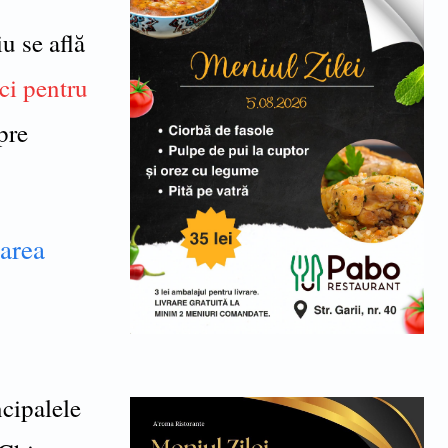
iu se află
ici pentru
spre
garea
ncipalele