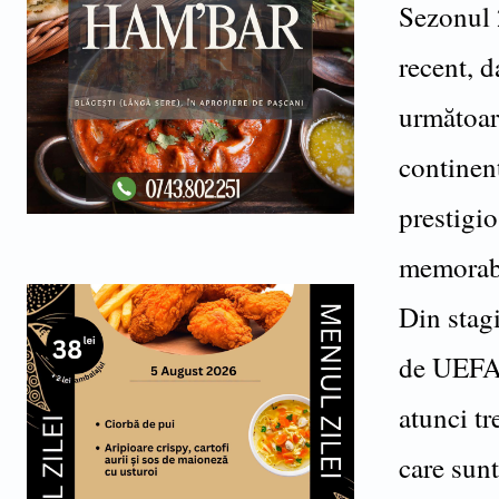
Sezonul
recent, d
următoar
continen
prestigio
memorabil
Din stag
de UEFA 
atunci tr
care sun