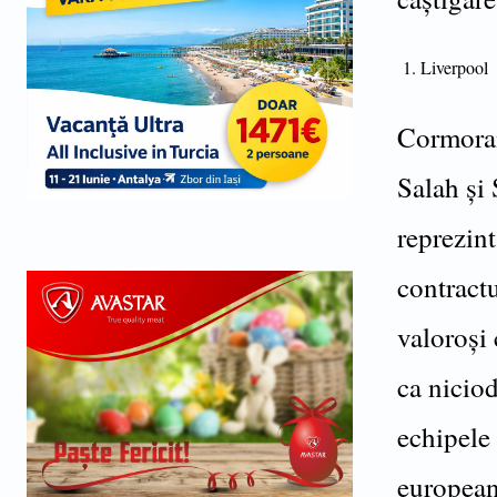
Liverpool
Cormoran
Salah și
reprezin
contractu
valoroși
ca niciod
echipele 
european