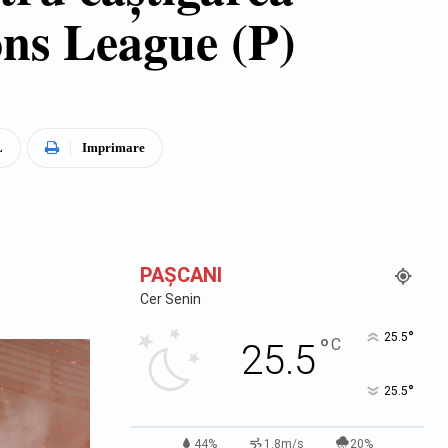
ns League (P)
L
Imprimare
PAŞCANI
Cer Senin
°
25.5
°
C
25.5
°
25.5
44%
1.8m/s
20%