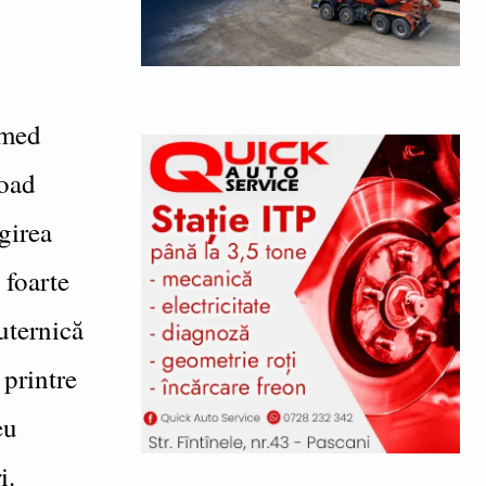
amed
Road
girea
 foarte
uternică
 printre
eu
i.