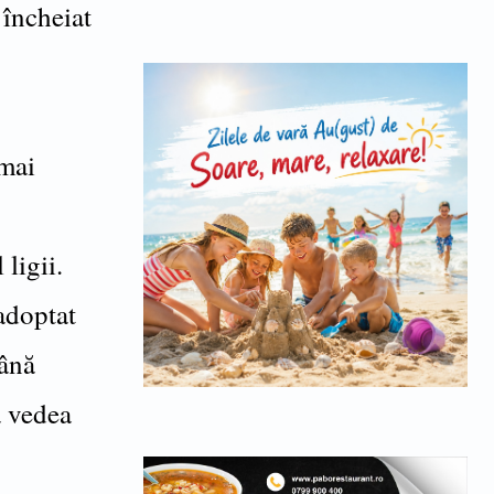
încheiat
 mai
ligii.
adoptat
până
a vedea