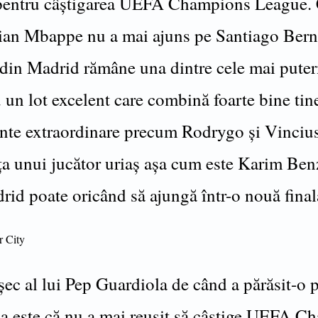
 pentru câștigarea UEFA Champions League. 
ian Mbappe nu a mai ajuns pe Santiago Ber
 din Madrid rămâne una dintre cele mai puter
 un lot excelent care combină foarte bine tin
ente extraordinare precum Rodrygo și Vincius
ța unui jucător uriaș așa cum este Karim Be
rid poate oricând să ajungă într-o nouă final
r City
șec al lui Pep Guardiola de când a părăsit-o 
a este că nu a mai reușit să câștige UEFA C