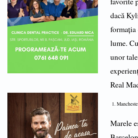
favorite
dacă Kyl
formația
lume. Cu
unor tal
experien
Real Mad
Mancheste
Marele e
Barcelon