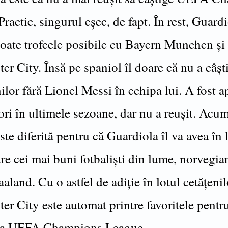
ractic, singurul eșec, de fapt. În rest, Guardi
 toate trofeele posibile cu Bayern Munchen și
r City. Însă pe spaniol îl doare că nu a câșt
lor fără Lionel Messi în echipa lui. A fost 
ri în ultimele sezoane, dar nu a reușit. Acu
este diferită pentru că Guardiola îl va avea în 
re cei mai buni fotbaliști din lume, norvegia
aland. Cu o astfel de adiție în lotul cetățenil
er City este automat printre favoritele pentr
rea UEFA Champions League.