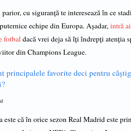
 parior, cu siguranță te interesează în ce stad
 puternice echipe din Europa. Așadar,
intră a
e fotbal
dacă vrei deja să îți îndrepți atenția 
viitor din Champions League.
t principalele favorite deci pentru câști
i?
id
a este că în orice sezon Real Madrid este pri