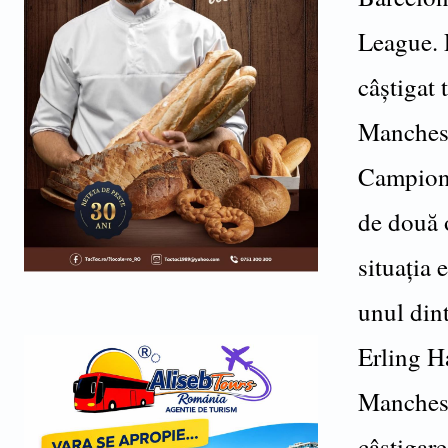
League. P
câștigat
Mancheste
Campioni
de două o
situația 
unul dint
Erling Ha
Manchest
câștiga