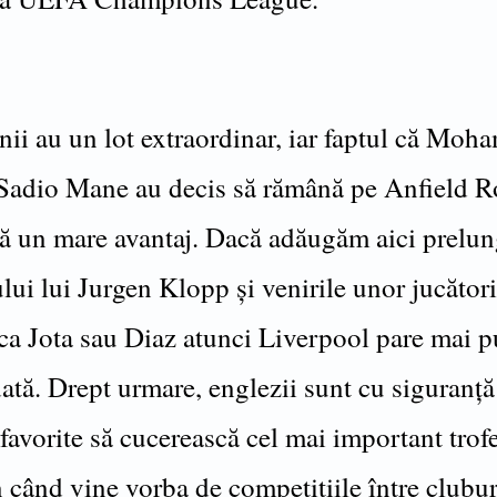
ii au un lot extraordinar, iar faptul că Moh
 Sadio Mane au decis să rămână pe Anfield 
tă un mare avantaj. Dacă adăugăm aici prelun
lui lui Jurgen Klopp și venirile unor jucători
 ca Jota sau Diaz atunci Liverpool pare mai p
ată. Drept urmare, englezii sunt cu siguranță
favorite să cucerească cel mai important trof
 când vine vorba de competițiile între clubur