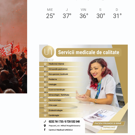
MIE
J
VIN
S
D
25
°
37
°
36
°
30
°
31
°