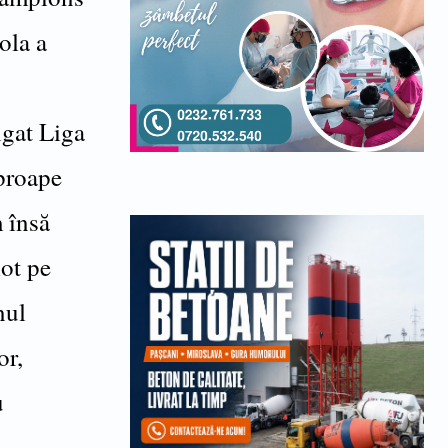
ola a
igat Liga
aproape
m însă
lot pe
nul
or,
u