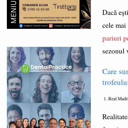
Dacă ești
cele mai
pariuri p
sezonul 
Care sun
trofeulu
Real Madr
Realitate