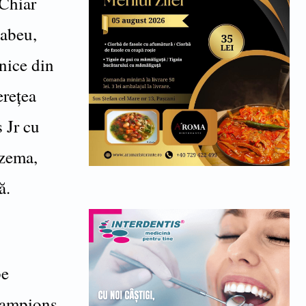
Chiar
nabeu,
nice din
erețea
 Jr cu
nzema,
ă.
pe
hampions