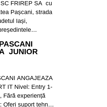
nțul este valabil...
tatea Pașcani, strada
udetul Iași,
președintele
dministrație,
PASCANI
ală Ordinară a
A JUNIOR
data de 24 februarie
la sediul societății,
a ordine...
CANI ANGAJEAZA
Entry 1-
ă, Fără experiență
nic