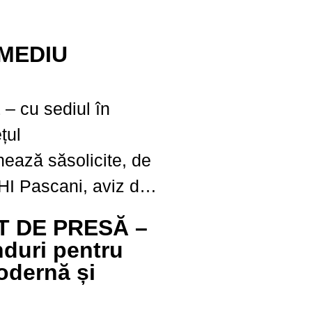
MEDIU
– cu sediul în
țul
nează săsolicite, de
SHI Pascani, aviz de
pelor
 DE PRESĂ –
ia ,,Modernizare LEA
duri pentru
ginoasa, asigurarea
dernă și
u stâlpii nr. 24 și 25,