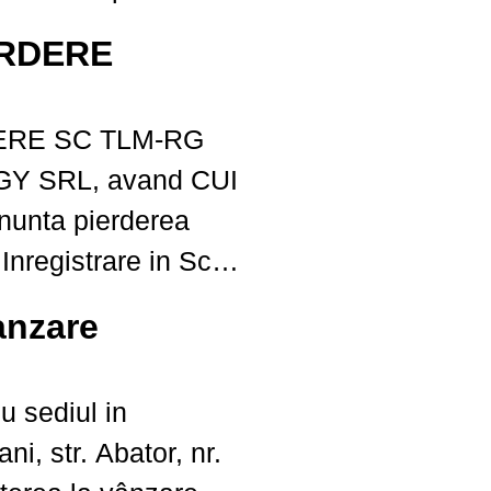
l utilizat în
ERDERE
rdware precum
TLM-RG
rimante și PC-uri.
 SRL, avand CUI
 de date
unta pierderea
 un...
 Inregistrare in Scop
,
anzare
2.2020. Il declaram
u sediul in
ni, str. Abator, nr.