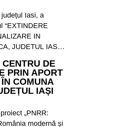
 terenul aflat în
icipiului Pașcani,
udețul Iasi, a
numărul cadastral
ctul “EXTINDERE
sta este o investiție...
ALIZARE IN
, JUDETUL IASI”
anul Naţional de
E CENTRU DE
ilienţă Apel nr.
E PRIN APORT
I.1
 ÎN COMUNA
1 reprezintă linia
UDEȚUL IAȘI
icată extinderii
ă și canalizare în...
e proiect „PNRR:
 România modernă și