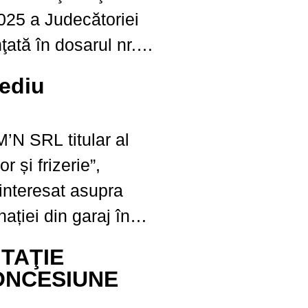
025 a Judecătoriei
ată în dosarul nr.
prin prezenta vă
ediu
n cererea de
cată înregistrată
 SRL titular al
erior menţionat,
or și frizerie”,
LIA MONICA
interesat asupra
Mun. Paşcani, str.
ației din garaj în
 – frizerie, pentru
ITAŢIE
u amplasat în
ONCESIUNE
ni, str. Ștefan cel