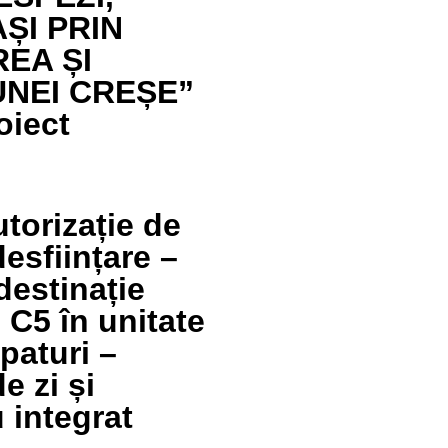
ȘI PRIN
EA ȘI
NEI CREȘE”
oiect
torizație de
esființare –
estinație
i C5 în unitate
paturi –
e zi și
 integrat