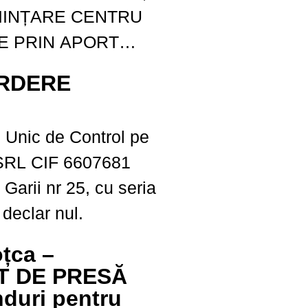
E PRIN APORT
COMUNA LESPEZI,
ERDERE
:
A Prezenta
u Unic de Control pe
ropusă a fi realizată
SRL CIF 6607681
ta C3 a PNRR-
 Garii nr 25, cu seria
șeurilor, Investiția
 declar nul.
 modernizarea...
țca –
T DE PRESĂ
duri pentru