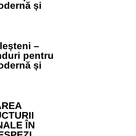
dernă și
eșteni –
duri pentru
dernă și
AREA
CTURII
ALE ÎN
SPEZI,