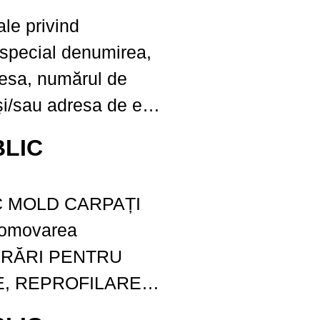
loc Europa,...
ale privind
 special denumirea,
resa, numărul de
 şi/sau adresa de e-
ei de contact:
LIC
eni, comuna
Heleșteni, numărul
ȚI
, Cod fiscal:
romovarea
ștal: 707245,
LUCRĂRI PENTRU
, REPROFILARE
AREA SCURGERII