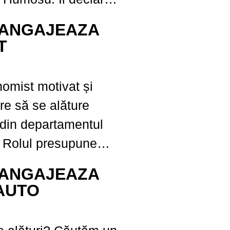
TEȘTI, JUDEŢUL
ţia tehnică este...
ANGAJEAZA
T
omist motivat și
are să se alăture
 din departamentul
. Rolul presupune
nregistrarea
ANGAJEAZA
nanciare, respectarea
AUTO
 contabile și fiscale,
orarea cu echipa