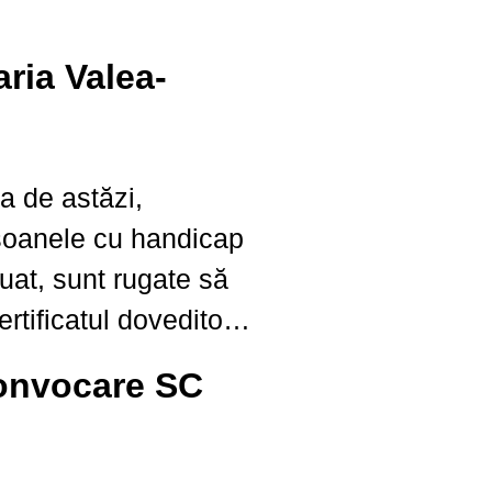
ria Valea-
a de astăzi,
soanele cu handicap
uat, sunt rugate să
rtificatul doveditor
iei Valea Seacă,
onvocare SC
ta şi depune
ce priveşte scutirea
itelor locale conform