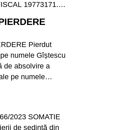
ISCAL 19773171. Il
PIERDERE
RDERE Pierdut
 pe numele Gîștescu
ă de absolvire a
nale pe numele
l , seria AL, nr.
ar nule!
023 SOMATIE
ierii de şedinţă din