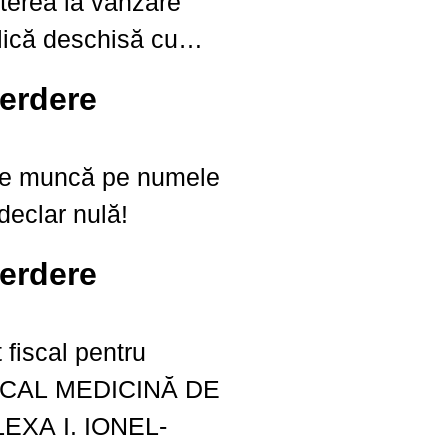
terea la vânzare
blică deschisă cu
ta de 05.06.2025 ora
erdere
lor de fier vechi
cantitate de 39100...
 de muncă pe numele
declar nulă!
erdere
t fiscal pentru
CAL MEDICINĂ DE
EXA I. IONEL-