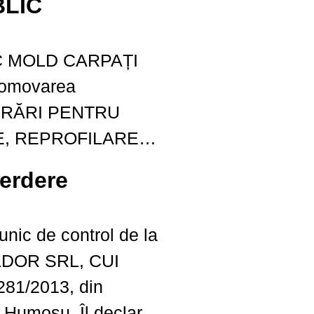
LIC
TAREA
 MINERALE DIN
ȚI
"MOȚCA AMONTE",
romovarea
 RÂU MOLDOVA,
LUCRĂRI PENTRU
COMUNA MOȚCA ȘI
, REPROFILARE
TEȘTI, JUDEŢUL
AREA SCURGERII
erdere
TAREA
 MINERALE DIN
 unic de control de la
"MOȚCA AMONTE",
K&DOR SRL, CUI
 RÂU MOLDOVA,
281/2013, din
COMUNA MOȚCA ȘI
osu. Îl declar