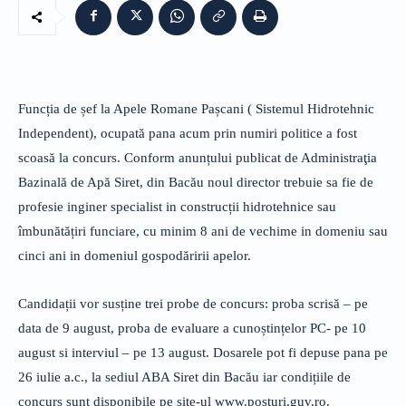
Funcția de șef la Apele Romane Pașcani ( Sistemul Hidrotehnic
Independent), ocupată pana acum prin numiri politice a fost
scoasă la concurs. Conform anunțului publicat de Administraţia
Bazinală de Apă Siret, din Bacău noul director trebuie sa fie de
profesie inginer specialist in construcții hidrotehnice sau
îmbunătățiri funciare, cu minim 8 ani de vechime in domeniu sau
cinci ani in domeniul gospodăririi apelor.
Candidații vor susține trei probe de concurs: proba scrisă – pe
data de 9 august, proba de evaluare a cunoștințelor PC- pe 10
august si interviul – pe 13 august. Dosarele pot fi depuse pana pe
26 iulie a.c., la sediul ABA Siret din Bacău iar condițiile de
concurs sunt disponibile pe site-ul www.posturi.guv.ro.