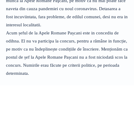
muncă la Apele Romane Paşcani, pe motiv că nu mai poate face
naveta din cauza pandemiei cu noul coronavirus. Detasarea a
fost incuviintata, fara probleme, de edilul comunei, desi nu era in
interesul localitatii.
Acum șeful de la Apele Romane Pașcani este in concediu de
odihna. El nu va participa la concurs, pentru a rămâne in funcție,
pe motiv ca nu îndeplinește condițiile de înscriere. Menționăm ca
postul de șef la Apele Romane Pașcani nu a fost niciodată scos la
concurs. Numirile erau făcute pe criterii politice, pe perioada
determinata.