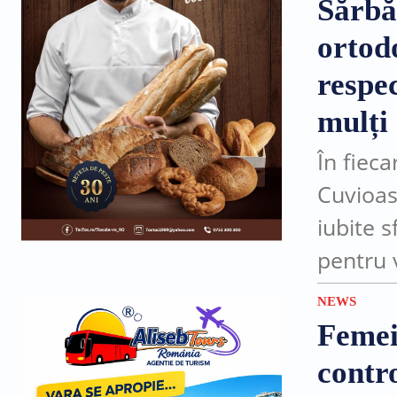
Sărbă
ortodo
respec
mulți
În fieca
Cuvioas
iubite 
pentru v
rugăciu
NEWS
Femei
contro