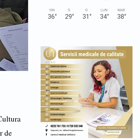
VIN
S
D
LUN
MAR
36
°
29
°
31
°
34
°
38
°
Cultura
r de