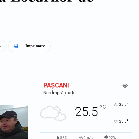
L
Imprimare
PAŞCANI
Nori Împrăștiați
°
25.5
°
C
25.5
°
25.5
58%
2m/s
92%