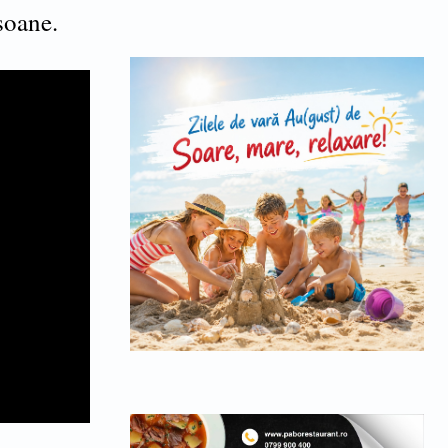
soane.