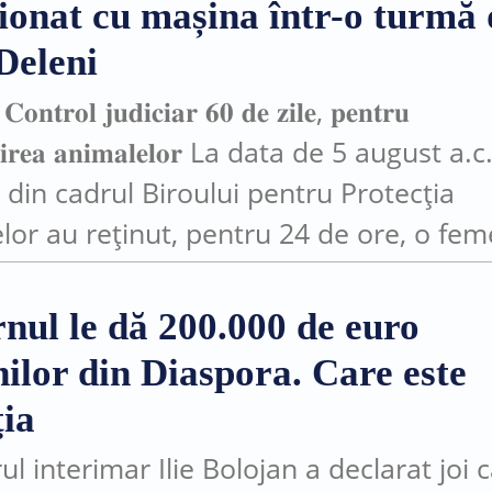
ționat cu mașina într-o turmă 
 Deleni
𝐧𝐭𝐫𝐨𝐥 𝐣𝐮𝐝𝐢𝐜𝐢𝐚𝐫 𝟔𝟎 𝐝𝐞 𝐳𝐢𝐥𝐞, 𝐩𝐞𝐧𝐭𝐫𝐮
 𝐚𝐧𝐢𝐦𝐚𝐥𝐞𝐥𝐨𝐫 La data de 5 august a.c.,
ii din cadrul Biroului pentru Protecția
lor au reținut, pentru 24 de ore, o fem
 ani, bănuită de săvârșirea infracțiunii
nul le dă 200.000 de euro
ilor din Diaspora. Care este
ţia
l interimar Ilie Bolojan a declarat joi 