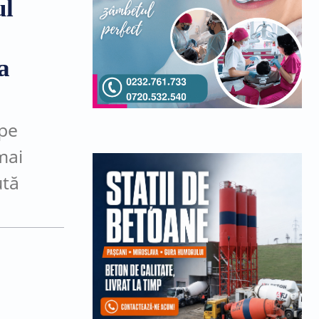
ul
a
 pe
mai
ută