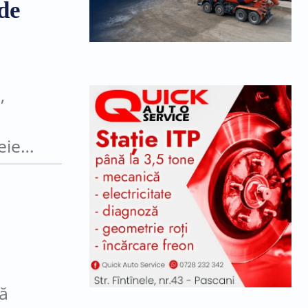
de
eie,
că