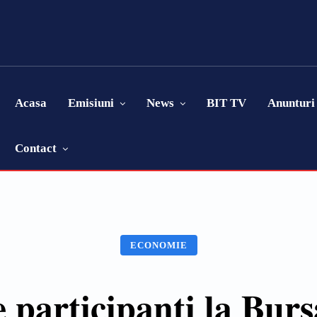
Acasa
Emisiuni
News
BIT TV
Anunturi
Contact
ECONOMIE
 participanți la Bur