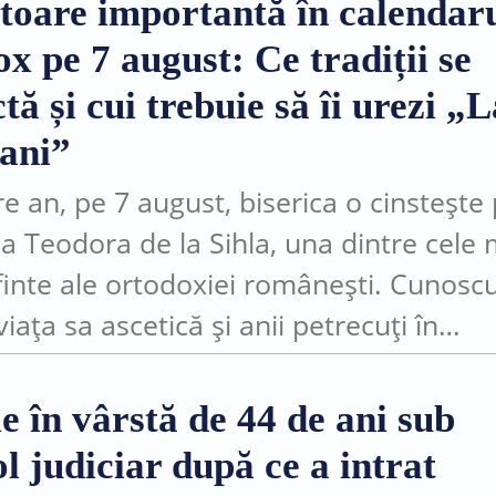
toare importantă în calendar
x pe 7 august: Ce tradiții se
tă și cui trebuie să îi urezi „L
 ani”
re an, pe 7 august, biserica o cinstește
a Teodora de la Sihla, una dintre cele 
sfinte ale ortodoxiei românești. Cunosc
iața sa ascetică și anii petrecuți în
ne și nevoință, ea este considerată...
e în vârstă de 44 de ani sub
l judiciar după ce a intrat