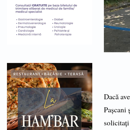
Dacă aveț
Pașcani ș
solicitaț