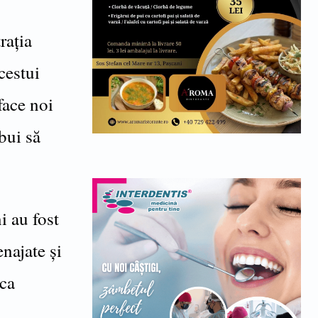
rația
cestui
face noi
bui să
i au fost
najate și
rca