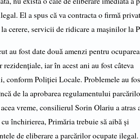
ă, nu există o cale de eliberare imediată a p
legal. El a spus că va contracta o firmă priva
 la cerere, servicii de ridicare a mașinilor la 
cut au fost date două amenzi pentru ocuparea 
r rezidențiale, iar în acest ani au fost câteva
i, conform Poliției Locale. Problemele au fos
încă de la aprobarea regulamentului parcărilo
 acea vreme, consilierul Sorin Olariu a atras 
 cu închirierea, Primăria trebuie să aibă și
tele de eliberare a parcărilor ocupate ilegal.