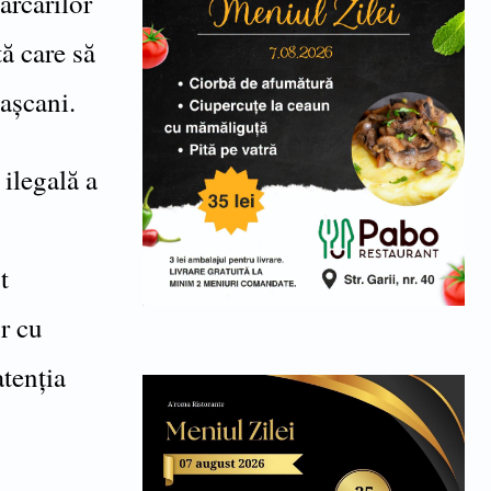
arcărilor
tă care să
Pașcani.
ilegală a
t
r cu
atenția