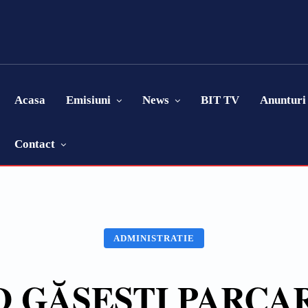
Acasa
Emisiuni
News
BIT TV
Anunturi
Contact
ADMINISTRATIE
D GĂSEȘTI PARC