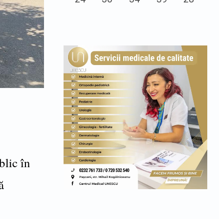
blic în
ă