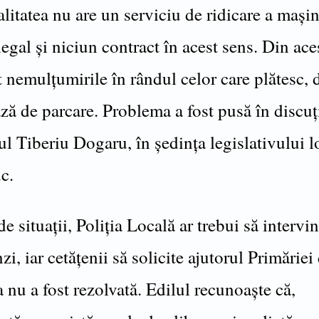
itatea nu are un serviciu de ridicare a mașin
legal și niciun contract în acest sens. Din ac
 nemulțumirile în rândul celor care plătesc, 
ză de parcare. Problema a fost pusă în discuț
ul Tiberiu Dogaru, în ședința legislativului l
c.
 de situații, Poliția Locală ar trebui să intervin
i, iar cetățenii să solicite ajutorul Primăriei
nu a fost rezolvată. Edilul recunoaște că,