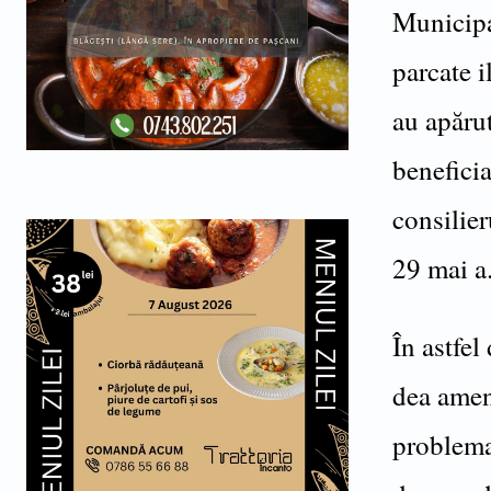
Municipal
parcate i
au apărut
beneficia
consilier
29 mai a.
În astfel
dea amenz
problema 