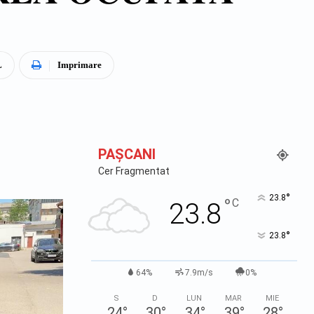
L
Imprimare
PAŞCANI
Cer Fragmentat
°
23.8
°
C
23.8
°
23.8
64%
7.9m/s
0%
S
D
LUN
MAR
MIE
24
°
30
°
34
°
39
°
28
°