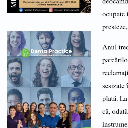
deocamdat
ocupate i
presteze,
Anul tre
parcărilo
reclamați
sesizate 
plată. La
că, odată
instrumen