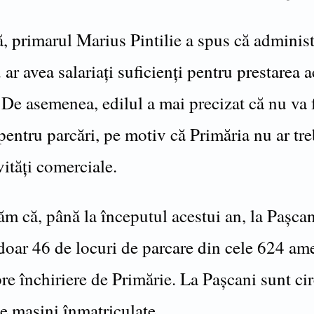
ă, primarul Marius Pintilie a spus că administ
 ar avea salariați suficienți pentru prestarea a
 De asemenea, edilul a mai precizat că nu va 
pentru parcări, pe motiv că Primăria nu ar tre
vități comerciale.
m că, până la începutul acestui an, la Pașcan
doar 46 de locuri de parcare din cele 624 ame
pre închiriere de Primărie. La Pașcani sunt ci
e mașini înmatriculate.