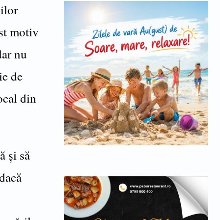
ilor
est motiv
dar nu
ie de
ocal din
ă și să
 dacă