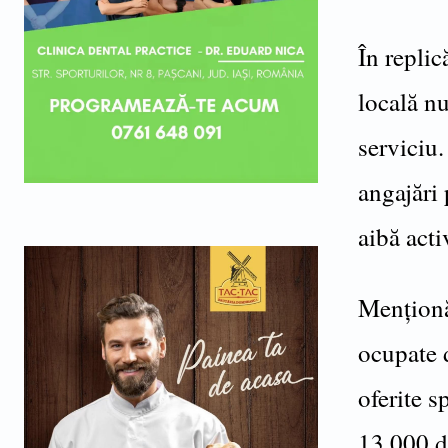
În replic
locală nu
serviciu.
angajări 
aibă acti
Menționă
ocupate 
oferite s
13.000 d