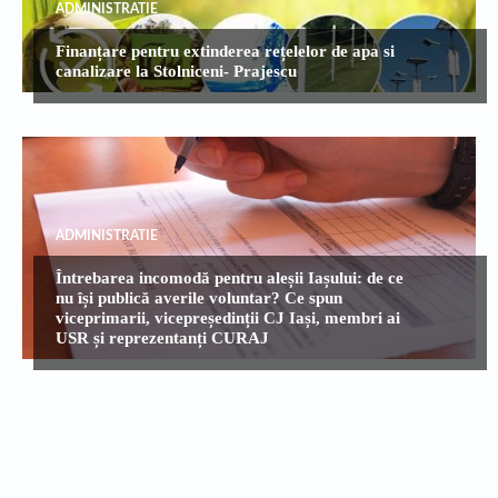
ADMINISTRATIE
Finanțare pentru extinderea rețelelor de apa si
canalizare la Stolniceni- Prajescu
ADMINISTRATIE
Întrebarea incomodă pentru aleșii Iașului: de ce
nu își publică averile voluntar? Ce spun
viceprimarii, vicepreședinții CJ Iași, membri ai
USR și reprezentanți CURAJ