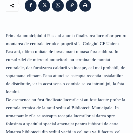
Primaria municipiului Pascani anunta finalizarea lucrarilor pentru
montarea de centrale termice proprii si la Colegiul CF Unirea
Pascani, ultima unitate de invatamant ramasa fara caldura. In
cursul zilei de miercuri muncitorii au terminat de montat
centralele, dar furnizarea caldurii va incepe, cel mai probabil, de
saptamana viitoare. Pana atunci se asteapta receptia instalatiilor
de distributie, iar in acest sens o comisie se va intruni joi, la fata
locului.
De asemenea au fost finalizate lucrarile si au fost facute probe la
centrala termica de la noul sediu al Bibliotecii Municipale. In
urmatoarele zile se asteapta receptia lucrarilor si darea spre
folosinta a spatiului special amenajat pentru iubitorii de carte.
Mutarea bibliotecii din sediul vechi in cel nou va fi facuta, cel