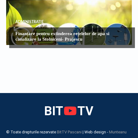
ADMINISTRATIE
Finanțare pentru extinderea rețelelor de apa si
canalizare la Stolniceni- Prajescu
BIT
TV
© Toate drepturile rezervate
BitTV Pascani
| Web design -
Munteanu