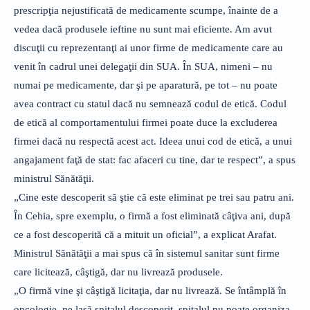
prescripţia nejustificată de medicamente scumpe, înainte de a
vedea dacă produsele ieftine nu sunt mai eficiente. Am avut
discuţii cu reprezentanţi ai unor firme de medicamente care au
venit în cadrul unei delegaţii din SUA. În SUA, nimeni – nu
numai pe medicamente, dar şi pe aparatură, pe tot – nu poate
avea contract cu statul dacă nu semnează codul de etică. Codul
de etică al comportamentului firmei poate duce la excluderea
firmei dacă nu respectă acest act. Ideea unui cod de etică, a unui
angajament faţă de stat: fac afaceri cu tine, dar te respect”, a spus
ministrul Sănătăţii.
„Cine este descoperit să ştie că este eliminat pe trei sau patru ani.
În Cehia, spre exemplu, o firmă a fost eliminată câţiva ani, după
ce a fost descoperită că a mituit un oficial”, a explicat Arafat.
Ministrul Sănătăţii a mai spus că în sistemul sanitar sunt firme
care licitează, câştigă, dar nu livrează produsele.
„O firmă vine şi câştigă licitaţia, dar nu livrează. Se întâmplă în
oncologie, ne lasă spitalul descoperit, spitalul nu poate organiza