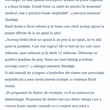
o a doua licitaţie. Există firme cu astfel de practici în domeniul
medical, este o practică foarte răspândită”, a precizat ministrul
Sănătăţii.
Raed Arafat a făcut referire şi la firme care oferă acelaşi aparat la
preţuri diferite de la un spital la altul.
„Aceeaşi firmă oferă un aparat la un preţ la un spital, iar în altă
parte la jumătate. Care este logica? De ce într-un loc este cinci
milioane, şase milioane şi în altele 12 milioane. Diferenţa nu
justifică jumătate de preţ. Statul are bani limitaţi şi trebuie
investiţi corect”, a adăugat ministrul Sănătăţii.
O altă metodă de scurgere a fondurilor din sistem este prescripţia
nejustificată a unor medicamente scumpe, a continuat Raed
Arafat.
„Pe programul de diabet, de exemplu, va fi un protocol pe
diabetologie. Programul de diabet este una dintre situaţii care a
crescut foarte repede costurile cu o creştere mai mică a