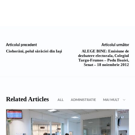
Articolul precedent
Articolul următor
Ciohorăni, polul sărăciei din Iaşi
ALEGE BINE: Emisiune de
dezbatere electorala, Colegiul
Targu-Frumos – Podu Iloaiei,
Senat – 18 noiembrie 2012
Related Articles
ALL
ADMINISTRATIE
MAI MULT