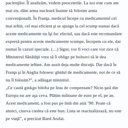
pacienţilor. Îl analizăm, vedem prescrierile. La noi este cum am
mai zis, dăm arma nucleară înainte să folosim arma
convenţională. În Franţa, medicul începe cu medicamentul cel
mai ieftin, cel mai eficient şi se ajunge la cel scump numai dacă
aceste medicamente nu îşi fac efectul, sau dacă este recomandare
expresă pentru aceste medicamente scumpe, începem cu ele, dar
numai în cazuri speciale. (…) Sigur, vor fi voci care vor zice că
Ministerul Sănătăţii vrea să îi oblige pe bolnavi să le dea
medicamente ieftine. Am auzit deja multe discuţii. Dar dacă în
Franţa şi în Anglia folosesc ghidul de medicamente, noi de ce să
nu îl folosim?”, a adăugat ministrul.
„Ce caută ginkgo biloba pe lista de compensate? Nicio ţară din
Europa nu are aşa ceva. Plătim milioane de euro pe el, pe an.
Acest medicament, a fost pus pe listă din anii ’90. Poate că
atunci, cineva credea că este bun. Lista se reactualizează, nu este
pe viaţă”, a precizat Raed Arafat.