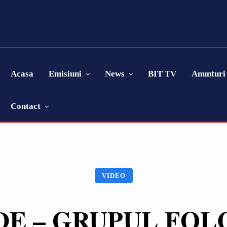
Acasa
Emisiuni
News
BIT TV
Anunturi
Contact
VIDEO
DE – GRUPUL FOL