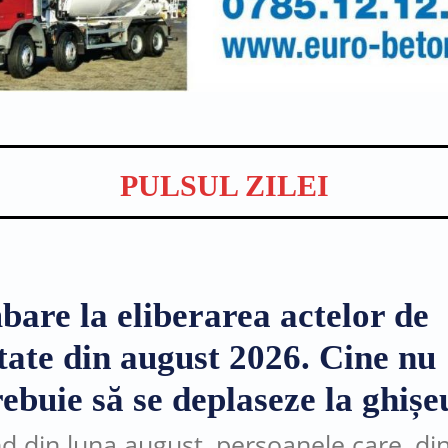
PULSUL ZILEI
bare la eliberarea actelor de
itate din august 2026. Cine nu
ebuie să se deplaseze la ghișe
d din luna august, persoanele care, di