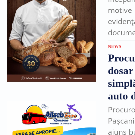
motive 
evidenț
documen
sau în l
NEWS
după...
Procu
dosar
simplă
auto d
Procuro
Pașcani
ajuns b