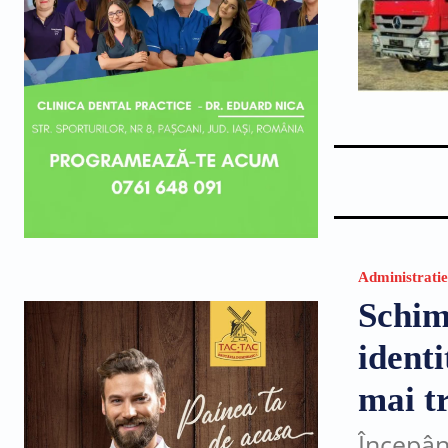
Administratie
Schim
ident
mai tr
Începân