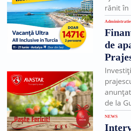
rănit î
trei luni
Administratie
Finan
de apa
Praje
Investi
prajesc
anunțat
de la G
pentru 
NEWS
satul...
Inter