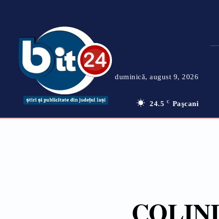
duminică, august 9, 2026
24.5
C
Paşcani
COLIN