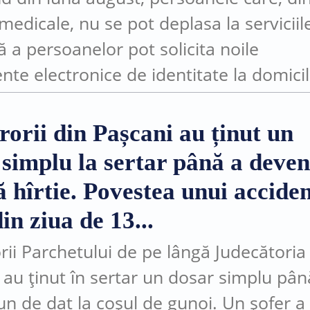
medicale, nu se pot deplasa la serviciil
ă a persoanelor pot solicita noile
te electronice de identitate la domicil
ocul în care se află. Măsura este posibi
rorii din Pașcani au ținut un
 simplu la sertar până a deven
 hîrtie. Povestea unui accide
in ziua de 13...
rii Parchetului de pe lângă Judecătoria
 au ținut în sertar un dosar simplu pân
un de dat la coșul de gunoi. Un șofer a 