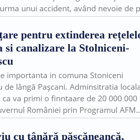
n urma unui accident, având nevoie de 
...
țare pentru extinderea rețelel
 si canalizare la Stolniceni-
scu
ție importanta in comuna Stoniceni
u de lângă Pașcani. Adminsitratia local
 ca va primi o finntaare de 20 000 000 
uvernul României prin Programul AFM
extinderea rețelelor de apa si canalizar
viu cu tânără pășcăneancă,