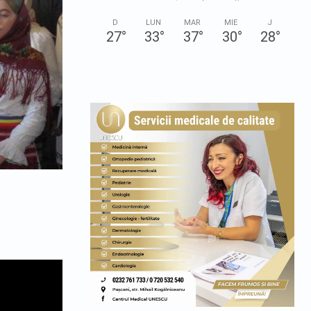
D
LUN
MAR
MIE
J
27
°
33
°
37
°
30
°
28
°