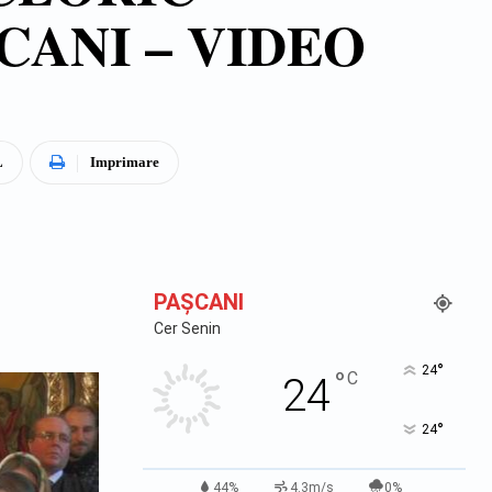
CANI – VIDEO
L
Imprimare
PAŞCANI
Cer Senin
°
24
°
C
24
°
24
44%
4.3m/s
0%