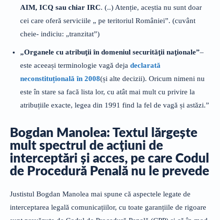
AIM, ICQ sau chiar IRC
. (..) Atenție, aceștia nu sunt doar
cei care oferă serviciile „ pe teritoriul României”. (cuvânt
cheie- indiciu: „tranzitat”)
„Organele cu atribuţii în domeniul securităţii naţionale”
–
este aceeași terminologie vagă deja
declarată
neconstituțională în 2008
(și alte decizii). Oricum nimeni nu
este în stare sa facă lista lor, cu atât mai mult cu privire la
atribuțiile exacte, legea din 1991 find la fel de vagă și astăzi.”
Bogdan Manolea: Textul lărgește
mult spectrul de acțiuni de
interceptări și acces, pe care Codul
de Procedură Penală nu le prevede
Justistul Bogdan Manolea mai spune că aspectele legate de
interceptarea legală comunicațiilor, cu toate garanțiile de rigoare