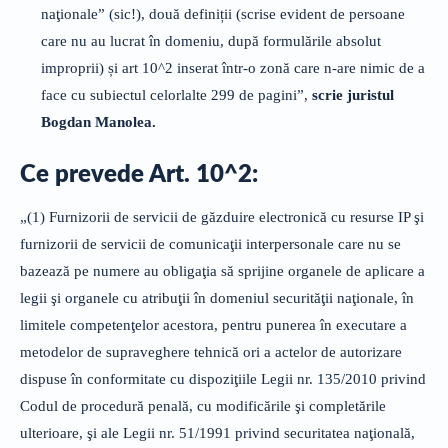
naţionale” (sic!), două definiții (scrise evident de persoane
care nu au lucrat în domeniu, după formulările absolut
improprii) și art 10^2 inserat într-o zonă care n-are nimic de a
face cu subiectul celorlalte 299 de pagini”,
scrie juristul
Bogdan Manolea.
Ce prevede Art. 10^2:
„(1) Furnizorii de servicii de găzduire electronică cu resurse IP şi
furnizorii de servicii de comunicaţii interpersonale care nu se
bazează pe numere au obligaţia să sprijine organele de aplicare a
legii şi organele cu atribuţii în domeniul securităţii naţionale, în
limitele competenţelor acestora, pentru punerea în executare a
metodelor de supraveghere tehnică ori a actelor de autorizare
dispuse în conformitate cu dispoziţiile Legii nr. 135/2010 privind
Codul de procedură penală, cu modificările şi completările
ulterioare, şi ale Legii nr. 51/1991 privind securitatea naţională,