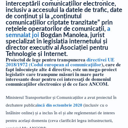
interceptării comunicațiilor electronice,
inclusiv a accesului la datele de trafic, date
de conținut și la „conținutul
comunicațiilor criptate tranzitate” prin
rețelele operatorilor de comunicații,
a
semnalat joi
Bogdan Manolea, jurist
specializat în legislația internetului și
director executiv al Asociației pentru
Tehnologie și Internet.
Proiectul de lege pentru transpunerea
directivei UE
2018/1972 (Codul european al comunicațiilor
), care de
fapt înlocuiește alte 4 directive, este un mega-proiect
legislativ care transpune măsuri în mare parte
interesante doar pentru cei interesați de domeniul
comunicațiilor electronice și de ce face ANCOM.
Ministerul Transporturilor și Comunicațiilor a avut proiectul în
dezbatere publica
încă din octombrie 2020
(inclusiv cu o
întâlnire online) și a inclus în el și alte reglementari de interes
pentru același domeniu (ceva clarificări legea infrastructurii,