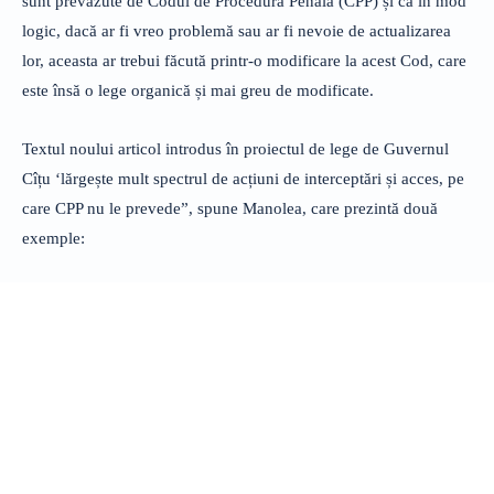
sunt prevăzute de Codul de Procedură Penală (CPP) și că în mod
logic, dacă ar fi vreo problemă sau ar fi nevoie de actualizarea
lor, aceasta ar trebui făcută printr-o modificare la acest Cod, care
este însă o lege organică și mai greu de modificate.
Textul noului articol introdus în proiectul de lege de Guvernul
Cîțu ‘lărgește mult spectrul de acțiuni de interceptări și acces, pe
care CPP nu le prevede”, spune Manolea, care prezintă două
exemple: