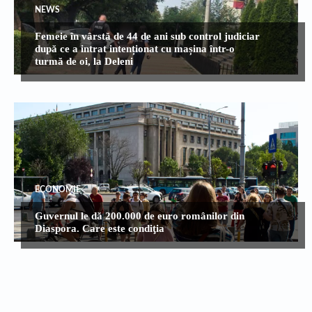
NEWS
Femeie în vârstă de 44 de ani sub control judiciar
după ce a intrat intenționat cu mașina într-o
turmă de oi, la Deleni
ECONOMIE
Guvernul le dă 200.000 de euro românilor din
Diaspora. Care este condiţia