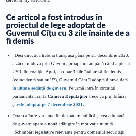
serviciul My ANCOM).
Ce articol a fost introdus în
proiectul de lege adoptat de
Guvernul Cîțu cu 3 zile înainte de a
fi demis
„Deși directiva trebuia transpusă până pe 21 decembrie 2020,
a zăcut undeva prin Guvern aproape un an până când a plecat
USR din coaliție. Apoi, cu doar 3 zile înainte să fie demis
(coincidență sau nu?!?), Guvernul Câțu îl adoptă dintr-o dată
în ultima ședință de guvern.
Pe urmă intră în circuitul
parlamentar, iar la
Camera Deputaților
trece ca prin brânză
și
este adoptat pe 7 decembrie 2021.
Doar ca între varianta din dezbatere publică și cea adoptată
de guvern apare o nouă adăugire în motivație numită
„Schimbări legislative relevante pentru domeniul securităţii