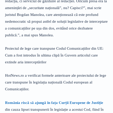
redacția, ci serviciul de găzduire al redacției. Oricum presa era la
amenințări de „securitate națională”, nu? Capisci?”, mai scrie
juristul Bogdan Manolea, care atenționează că este profund
nedemocratic să propui astfel de soluții legislative de interceptare
a comunicațiilor pe ușa din dos, evitând orice dezbatere
publică.”, a mai spus Manolea.
Proiectul de lege care transpune Codul Comunicațiilor din UE:
Cum a fost introdus în ultima clipă în Guvern articolul care
extinde aria interceptărilor
HotNews.ro a verificat formele anterioare ale proiectului de lege
care transpune în legislația națională Codul european al
Comunicațiilor.
România riscă să ajungă în fața Curții Europene de Justiție
din cauza lipsei transpunerii în legislație a acestui Cod, fiind în