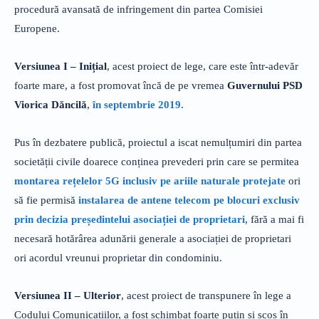
procedură avansată de infringement din partea Comisiei
Europene.
Versiunea I – Inițial
, acest proiect de lege, care este într-adevăr
foarte mare, a fost promovat încă de pe vremea
Guvernului PSD
Viorica Dăncilă
,
în septembrie 2019.
Pus în dezbatere publică, proiectul a iscat nemulțumiri din partea
societății civile doarece conținea prevederi prin care se permitea
montarea rețelelor 5G inclusiv pe ariile naturale protejate
ori
să fie permisă
instalarea de antene telecom pe blocuri exclusiv
prin decizia președintelui asociației de proprietari
, fără a mai fi
necesară hotărârea adunării generale a asociației de proprietari
ori acordul vreunui proprietar din condominiu.
Versiunea II – Ulterior
, acest proiect de transpunere în lege a
Codului Comunicațiilor, a fost schimbat foarte putin și scos în