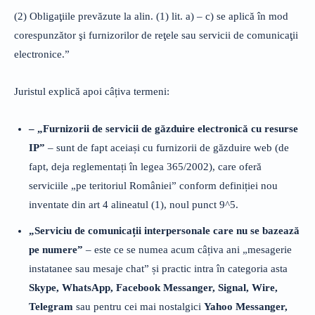
(2) Obligaţiile prevăzute la alin. (1) lit. a) – c) se aplică în mod
corespunzător şi furnizorilor de reţele sau servicii de comunicaţii
electronice.”
Juristul explică apoi câțiva termeni:
– „Furnizorii de servicii de găzduire electronică cu resurse
IP”
– sunt de fapt aceiași cu furnizorii de găzduire web (de
fapt, deja reglementați în legea 365/2002), care oferă
serviciile „pe teritoriul României” conform definiției nou
inventate din art 4 alineatul (1), noul punct 9^5.
„Serviciu de comunicații interpersonale care nu se bazează
pe numere”
– este ce se numea acum câțiva ani „mesagerie
instatanee sau mesaje chat” și practic intra în categoria asta
Skype, WhatsApp, Facebook Messanger, Signal, Wire,
Telegram
sau pentru cei mai nostalgici
Yahoo Messanger,