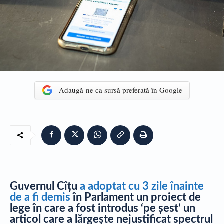
Adaugă-ne ca sursă preferată în Google
​Guvernul Cîțu
a adoptat cu 3 zile înainte
de a fi demis
în Parlament un proiect de
lege în care a fost introdus ‘pe șest’ un
articol care a lărgește nejustificat spectrul