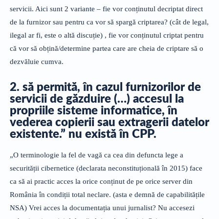
servicii. Aici sunt 2 variante – fie vor conținutul decriptat direct
de la furnizor sau pentru ca vor să spargă criptarea? (cât de legal,
ilegal ar fi, este o altă discuție) , fie vor conținutul criptat pentru
că vor să obțină/determine partea care are cheia de criptare să o
dezvăluie cumva.
2. să permită, în cazul furnizorilor de
servicii de găzduire (…) accesul la
propriile sisteme informatice, în
vederea copierii sau extragerii datelor
existente.” nu există în CPP.
„O terminologie la fel de vagă ca cea din defuncta lege a
securității cibernetice (declarata neconstituțională în 2015) face
ca să ai practic acces la orice conținut de pe orice server din
România în condiții total neclare. (asta e demnă de capabilitățile
NSA) Vrei acces la documentația unui jurnalist? Nu accesezi