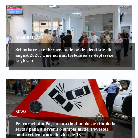
ADMINISTRATIE
Schimbare la eliberarea actelor de identitate din
august 2026. Cine nu mai trebuie să se deplaseze
la ghișeu
NEWS
Procurorii din Pașcani au ținut un dosar simplu la
sertar până a devenit o simplă hîrtie. Povestea
unui accident auto din ziua de 13...