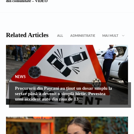
din comunitate – VIDEO
Related Articles
ALL
ADMINISTRATIE
MAI MULT
NEWS
Procurorii din Pașcani au ținut un dosar simplu la
sertar până a devenit o simplă hîrtie. Povestea
unui accident auto din ziua de 13...