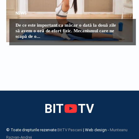
NEWS
De ce este important ca măcar o dată la două zile
să avem o oră de efort fizic. Mecanismul care ne
scapă de o...
BIT
TV
© Toate drepturile rezervate
BitTV Pascani
| Web design -
Munteanu
Razvan-Andrei