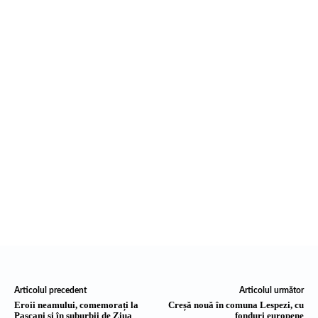
Articolul precedent
Articolul următor
Eroii neamului, comemorați la
Creșă nouă în comuna Lespezi, cu
Pașcani și în suburbii de Ziua
fonduri europene