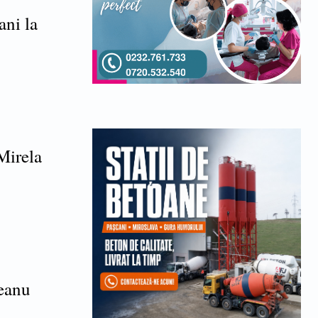
ani la
Mirela
deanu