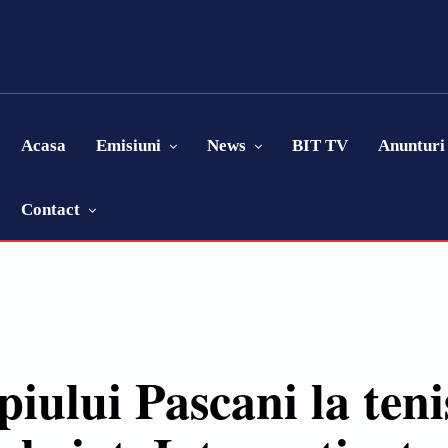
Acasa
Emisiuni
News
BIT TV
Anunturi
Contact
iului Pascani la teni