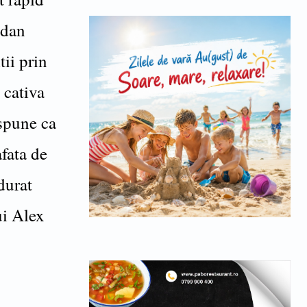
gdan
tii prin
e cativa
 spune ca
fata de
 durat
ui Alex