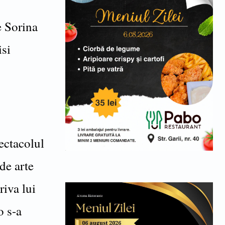
e Sorina
isi
ectacolul
 de arte
riva lui
o s-a