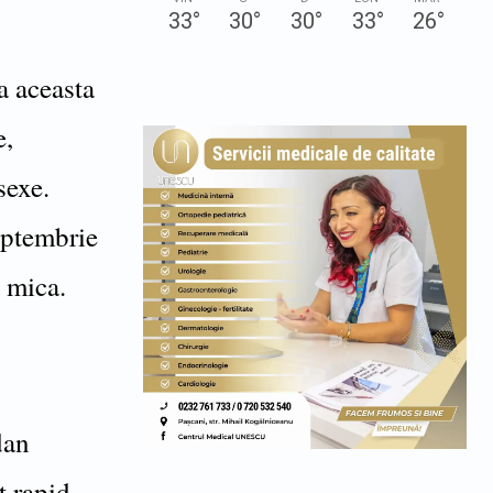
33
°
30
°
30
°
33
°
26
°
a aceasta
e,
sexe.
septembrie
a mica.
dan
t rapid