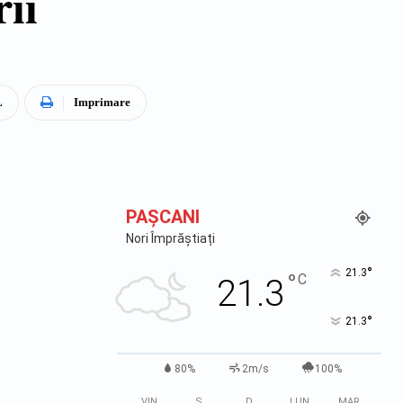
rii
L
Imprimare
PAŞCANI
Nori Împrăștiați
°
21.3
°
C
21.3
°
21.3
80%
2m/s
100%
VIN
S
D
LUN
MAR