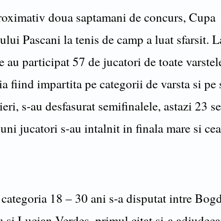
oximativ doua saptamani de concurs, Cupa
lui Pascani la tenis de camp a luat sfarsit. L
 au participat 57 de jucatori de toate varstel
a fiind impartita pe categorii de varsta si pe 
eri, s-au desfasurat semifinalele, astazi 23 
uni jucatori s-au intalnit in finala mare si ce
 categoria 18 – 30 ani s-a disputat intre Bog
 si Lucian Verdes, primul citat si-a adjudeca