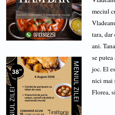
meciul c
Vladeanu,
tara, dar
ani. Tana
se putea 
joc. El e
nici mai 
Florea, s