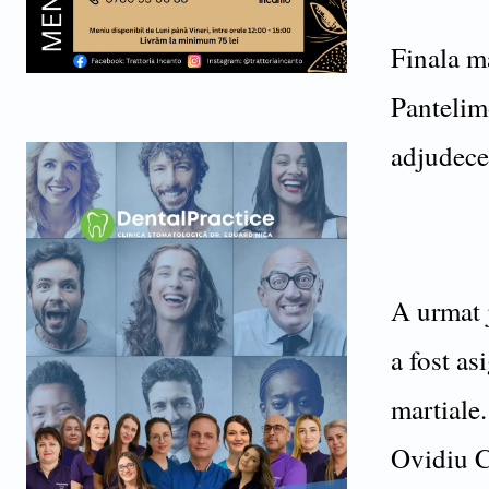
Finala ma
Pantelimo
adjudece
A urmat j
a fost as
martiale.
Ovidiu C