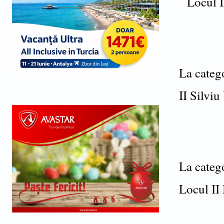
Locul I
La categ
II Silvi
La categ
Locul II