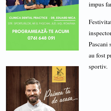
impus fa
Festivita
inspecto
Pascani s
au fost 
sportiv.