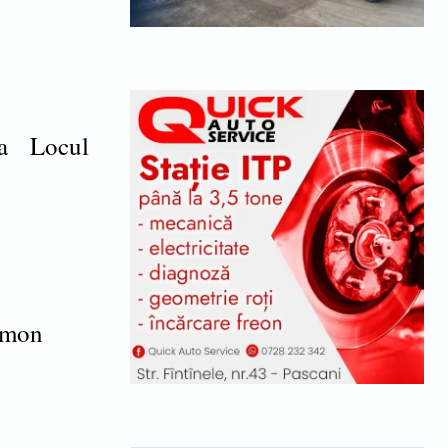
nea Locul
elimon