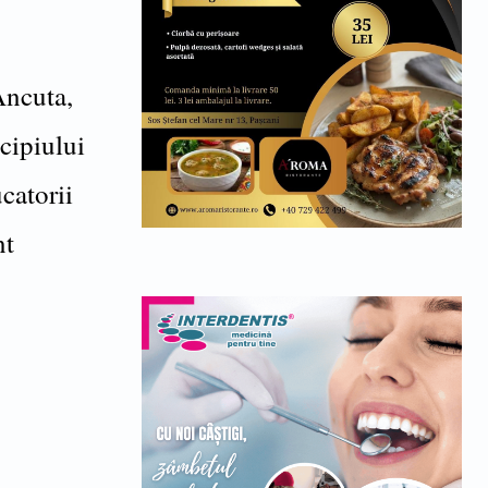
Ancuta,
cipiului
catorii
nt