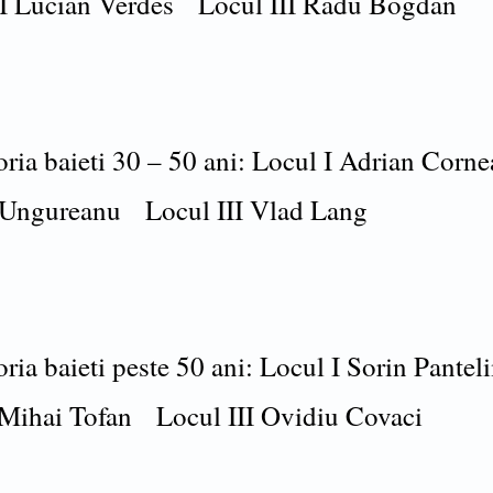
I Lucian Verdes Locul III Radu Bogdan
oria baieti 30 – 50 ani: Locul I Adrian Cor
u Ungureanu Locul III Vlad Lang
oria baieti peste 50 ani: Locul I Sorin Pant
 Mihai Tofan Locul III Ovidiu Covaci