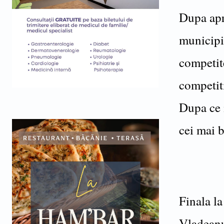
Dupa apr
municipiu
competite
competiti
Dupa ce i
cei mai b
Finala la
Vladeanu