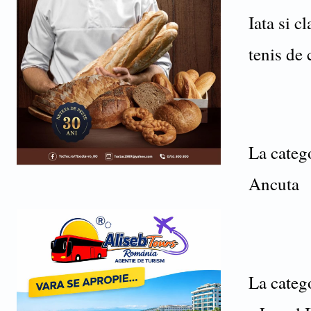
Iata si c
tenis de
La categ
Ancuta 
La categ