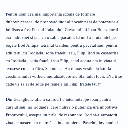
Pentru Ioan cea mai importanta scoala de formare
duhovniceasca, de propovaduitor al pocaintei si de botezator al
lui Iisus a fost Pustiul Iodanului. Cuvantul lui Ioan Botezatorul
era indraznet si taia ca o sabie pacatul. El nu l-a crutat nici pe
regele Irod Antipa, tetrahul Galileii, pentru pacatul sau, pentru
adulterul cu Irodiada, sotia fratelui sau, Filip. Irod se casatorise
cu Irodiada , sotia fratelui sau Filip, cand acesta era in viata si
avusese cu ea o fiica, Salomeea. Au ramas vestite in istoria
crestinismului vorbele moralizatoare ale Sfantului Ioan: „Nu ti se
cade tie sa ai de sotie pe femeia lui Filip, fratele tau!”
Din Evanghelie aflam ca Irod l-a intemnitat pe Ioan pentru
curajul sau, iar Irodiada, care nutrea o puternica ura impotriva
Proorocului, astepta un prilej de razbunare. Irod si-a sarbatorit
ziua de nastere cu mare fast, in apropierea Pastelui, invitandu-i