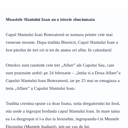
Moastele Sfantului Ioan au o istorie zbuciumata
Capul Sfantului Ioan Botezatorul se numara printre cele mai
venerate moaste. Dupa traditia Bisericii, Capul Sfantului Ioan a
fost pierdut de trei ori si tot de atatea ori aflat. In calendarul
Ortodox sunt randuite cele trei „Aflari” ale Capului Sau, care
sunt praznuite astfel: pe 24 februarie – „Intiia si a Doua Aflare”a
Capului Sfantului Ioan Botezatorul, iar pe 25 mai se omagiaza a
treia „Aflare” a Capului Sfantului Ioan.
Traditia crestina spune ca doar Ioana, sotia dregatorului lui Irod,
stia unde a ingropat Irodiada capul Sfantului Ioan. In mare taina
ea l-a dezgropat si l-a dus la Ierusalim, ingropandu-l in Muntele
Eleonului (Muntele Inaltarii), intr-un vas de lut.