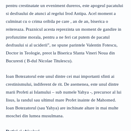
pentru crestinatate un eveniment dureros, este apogeul pacatului
si desfraului de atunci al regelui Irod Antipa. Acel moment a
culminat cu o crima oribila pe care , an de an, biserica o
reitereaza. Praznicul acesta reprezinta un moment de gandire in
profunzime morala, pentru a ne feri cat putem de pacatul
desfraului si al uciderii”, ne spune parintele Valentin Fotescu,
Doctor in Teologie, preot la Biserica Sfanta Vineri Noua din
Bucuresti ( B-dul Nicolae Titulescu).
Ioan Botezatorul este unul dintre cei mai importanti sfinti ai
crestinismului, indiferent de rit. De asemenea, este unul dintre
marii Profeti ai Islamului – sub numele Yahya -, precursor al lui
Iisus, la randul sau ultimul mare Profet inainte de Mahomed.
Ioan Botezatorul (sau Yahya) are inchinate altare in mai multe
moschei din lumea musulmana.