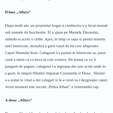
Prima „Aflare”
Dupa multi ani, un proprietar bogat si credincios s-a facut monah
sub numele de Inochentie. El a ajuns pe Muntele Eleonului,
zidindu-si acolo o chilie. Apoi, in timp ce sapa si pentru temelia
unei bisericute, monahul a gasit vasul de lut care adapostea
Capul Sfantului Ioan. Calugarul l-a pastrat in bisericuta sa, pana
cand a intuit ca va trece la cele vesnice. De teama ca va fi
pangarit de pagani, calugarul l-a ingropat din nou acolo unde le-
a gasit. In timpul Sfintilor Imparati Constantin si Elena , Sfantul
s-a aratat in visul a doi calugari si le-a cerut sa-i dezgroape capul.
Acest moment este socotit „Prima Aflare” a veneratului cap.
A doua „Aflare”