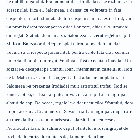
pe nobilii regatului. Era momentul ca Irodiada sa se razbune. Cu
acest prilej, fiica ei, Salomeea, a dansat cu voluptate in fata
oaspetilor; a fost admirata de toti oaspetii si mai ales de Irod, care
i-a promis drept recompensa orice i-ar cere, chiar si o jumatate
din regat. Sfatuita de mama sa, Salomeea i-a cerut regelui capul
Sf. Ioan Botezatorul, drept rasplata. Irod a fost derutat, dar
trebuia sa-si respecte juramantul, pentru ca de fata erau cei mai
importanti nobili din regat. Sentinta a fost executata imediat. Un
soldat l-a decapitat pe Sfantul Ioan, intemnitat in castelul lui Irod
de la Maherus. Capul insangerat a fost adus pe un platou, iar
Salomeea i-a prezentat Irodiadei mult asteptatul trofeu. Irod se
temea, totusi, ca Ioan ar putea invia, daca trupul ar fi ingropat
alaturi de cap. De aceea, regele le-a dat ucenicilor Sfantului, doar
trupul acestuia. Ei au mers in Sevastia si l-au ingropat, dupa care
au mers la Iisus sa-i marturiseasca sfarsitul mucenicesc al
Proorocului Ioan. In schimb, capul Sfantului a fost ingropat de
Irodiada in curtea locuintei sale, la mare adancime.