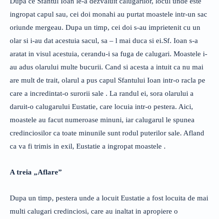
Dupa ce Sfantul Ioan le-a dezvaluit calugarilor, locul unde este
ingropat capul sau, cei doi monahi au purtat moastele intr-un sac
oriunde mergeau. Dupa un timp, cei doi s-au imprietenit cu un
olar si i-au dat acestuia sacul, sa – l mai duca si ei.Sf. Ioan s-a
aratat in visul acestuia, cerandu-i sa fuga de calugari. Moastele i-
au adus olarului multe bucurii. Cand si acesta a intuit ca nu mai
are mult de trait, olarul a pus capul Sfantului Ioan intr-o racla pe
care a incredintat-o surorii sale . La randul ei, sora olarului a
daruit-o calugarului Eustatie, care locuia intr-o pestera. Aici,
moastele au facut numeroase minuni, iar calugarul le spunea
credinciosilor ca toate minunile sunt rodul puterilor sale. Afland
ca va fi trimis in exil, Eustatie a ingropat moastele .
A treia „Aflare”
Dupa un timp, pestera unde a locuit Eustatie a fost locuita de mai
multi calugari credinciosi, care au inaltat in apropiere o