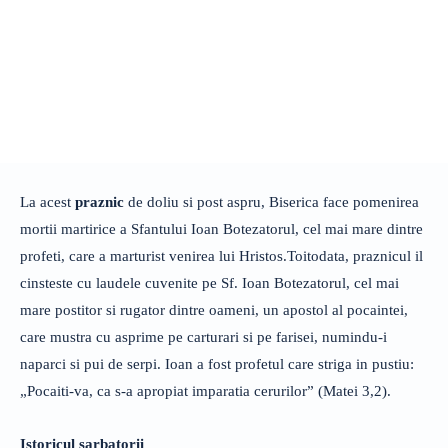
La acest
praznic
de doliu si post aspru, Biserica face pomenirea
mortii martirice a Sfantului Ioan Botezatorul, cel mai mare dintre
profeti, care a marturist venirea lui Hristos.Toitodata, praznicul il
cinsteste cu laudele cuvenite pe Sf. Ioan Botezatorul, cel mai
mare postitor si rugator dintre oameni, un apostol al pocaintei,
care mustra cu asprime pe carturari si pe farisei, numindu-i
naparci si pui de serpi. Ioan a fost profetul care striga in pustiu:
„Pocaiti-va, ca s-a apropiat imparatia cerurilor” (Matei 3,2).
Istoricul sarbatorii