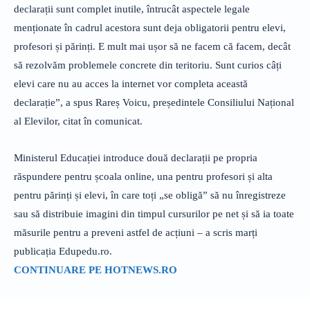
declarații sunt complet inutile, întrucât aspectele legale
menționate în cadrul acestora sunt deja obligatorii pentru elevi,
profesori și părinți. E mult mai ușor să ne facem că facem, decât
să rezolvăm problemele concrete din teritoriu. Sunt curios câți
elevi care nu au acces la internet vor completa această
declarație”, a spus Rareș Voicu, președintele Consiliului Național
al Elevilor, citat în comunicat.
Ministerul Educației introduce două declarații pe propria
răspundere pentru școala online, una pentru profesori și alta
pentru părinți și elevi, în care toți „se obligă” să nu înregistreze
sau să distribuie imagini din timpul cursurilor pe net și să ia toate
măsurile pentru a preveni astfel de acțiuni – a scris marți
publicația Edupedu.ro.
CONTINUARE PE HOTNEWS.RO