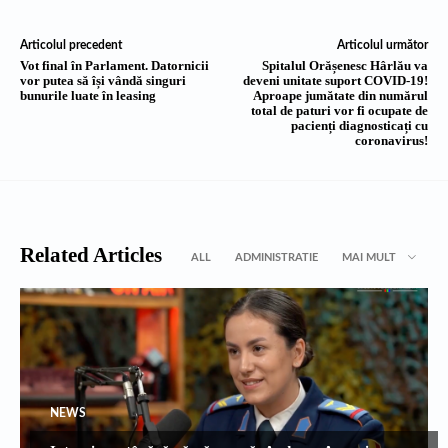
Articolul precedent
Articolul următor
Vot final în Parlament. Datornicii
Spitalul Orășenesc Hârlău va
vor putea să își vândă singuri
deveni unitate suport COVID-19!
bunurile luate în leasing
Aproape jumătate din numărul
total de paturi vor fi ocupate de
pacienți diagnosticați cu
coronavirus!
Related Articles
ALL
ADMINISTRATIE
MAI MULT
NEWS