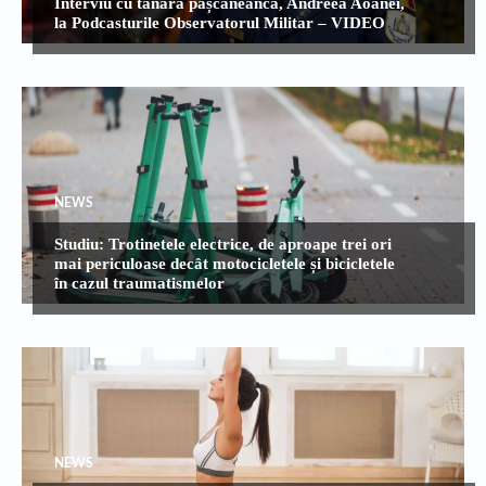
Interviu cu tânără pășcăneancă, Andreea Aoanei,
la Podcasturile Observatorul Militar – VIDEO
NEWS
Studiu: Trotinetele electrice, de aproape trei ori
mai periculoase decât motocicletele și bicicletele
în cazul traumatismelor
NEWS