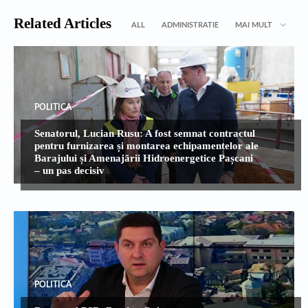
Related Articles
ALL
ADMINISTRATIE
MAI MULT
POLITICA
Senatorul, Lucian Rusu: A fost semnat contractul
pentru furnizarea și montarea echipamentelor ale
Barajului și Amenajării Hidroenergetice Pașcani
– un pas decisiv
POLITICA