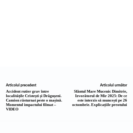
Articolul precedent
Articolul următor
Accident rutier grav între
Sfântul Mare Mucenic Dimitrie,
localitățile Cristești și Drăgușeni.
Izvorâtorul de Mir 2025: De ce
Camion răsturnat peste o mașină.
este interzis să muncești pe 26
Momentul impactului filmat –
octombrie. Explicațiile preotului
VIDEO