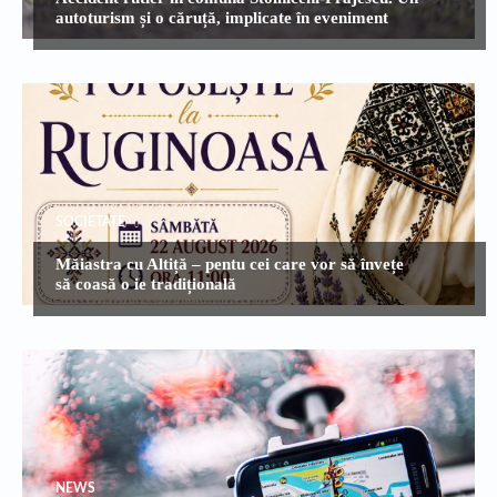
autoturism și o căruță, implicate în eveniment
SOCIETATE
Măiastra cu Altiță – pentu cei care vor să învețe
să coasă o ie tradițională
NEWS