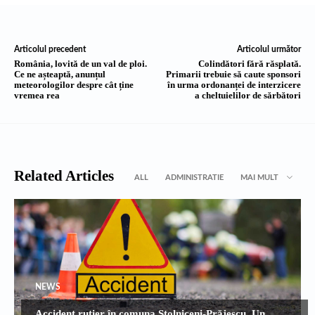
Articolul precedent
Articolul următor
România, lovită de un val de ploi.
Colindători fără răsplată.
Ce ne așteaptă, anunțul
Primarii trebuie să caute sponsori
meteorologilor despre cât ține
în urma ordonanței de interzicere
vremea rea
a cheltuielilor de sărbători
Related Articles
ALL
ADMINISTRATIE
MAI MULT
NEWS
Accident rutier în comuna Stolniceni-Prăjescu. Un