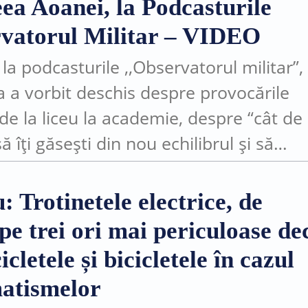
ea Aoanei, la Podcasturile
vatorul Militar – VIDEO
 la podcasturile ,,Observatorul militar”,
 a vorbit deschis despre provocările
 de la liceu la academie, despre “cât de
ă îți găsești din nou echilibrul și să
ntizezi că un început greu nu înseamn
: Trotinetele electrice, de
pe trei ori mai periculoase de
cletele și bicicletele în cazul
atismelor