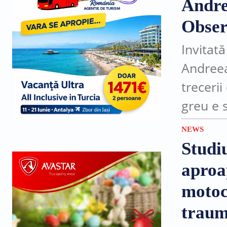
Andre
Obser
Invitată
Andreea
trecerii
greu e s
conștie
NEWS
drum...
Studiu
aproa
motoci
traum