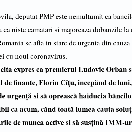
vila, deputat PMP este nemultumit ca bancil
ca niste camatari si majoreaza dobanzile la 
Romania se afla in stare de urgenta din cauza
i cu noul coronavirus.
icita expres ca premierul Ludovic Orban s
l de finante, Florin Cîțu, incepănd de luni,
 de urgență si să oprească haiducia băncilo
bil ca acum, cănd toată lumea cauta soluți
urile de munca active si să susțină IMM-uri