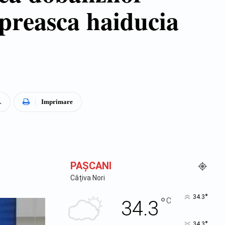
opreasca haiducia
L
Imprimare
PAŞCANI
Câțiva Nori
°
34.3
°
C
34.3
°
34.3