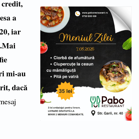
credit,
resa a
20, iar
e.Mai
fie
ri mi-au
rit, dacă
 mesaj