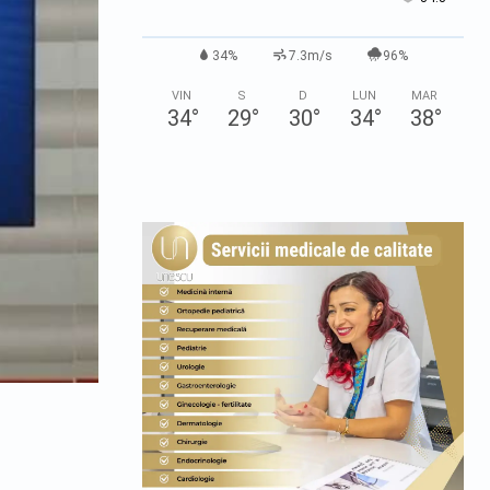
34%
7.3m/s
96%
VIN
S
D
LUN
MAR
34
°
29
°
30
°
34
°
38
°