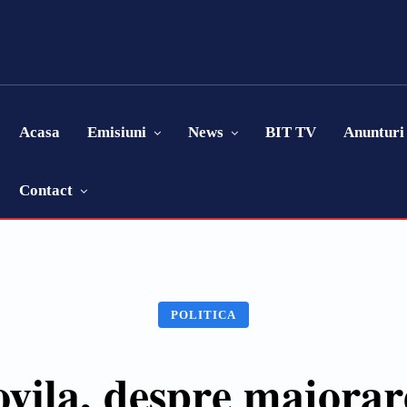
Acasa
Emisiuni
News
BIT TV
Anunturi
Contact
POLITICA
vila, despre majorar