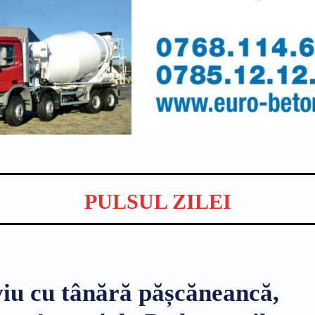
PULSUL ZILEI
viu cu tânără pășcăneancă,