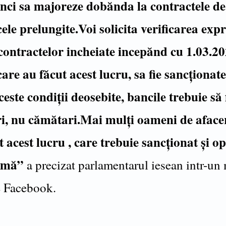
nci sa majoreze dobănda la contractele de 
cele prelungite.Voi solicita verificarea exp
contractelor incheiate incepănd cu 1.03.20
care au făcut acest lucru, sa fie sancționat
ceste condiții deosebite, bancile trebuie să 
i, nu cămătari.Mai mulți oameni de aface
 acest lucru , care trebuie sancționat și op
irmă”
a precizat parlamentarul iesean intr-un
e Facebook.