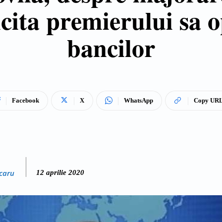
icita premierului sa 
bancilor
Facebook
X
WhatsApp
Copy UR
caru
12 aprilie 2020