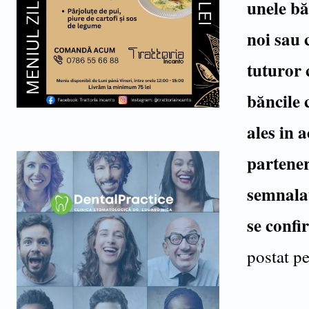
unele bă
noi sau 
tuturor 
băncile 
ales in a
partener
semnalat
se conf
postat p