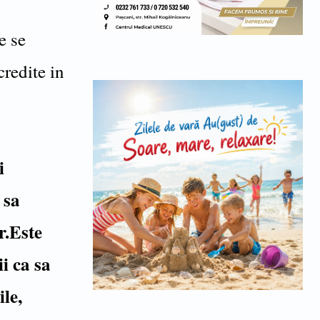
e se
credite in
i
 sa
r.Este
i ca sa
le,