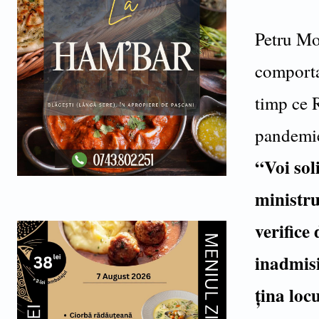
Petru Mo
comporta 
timp ce 
pandemie
“Voi sol
ministru
verifice
inadmisi
țina loc