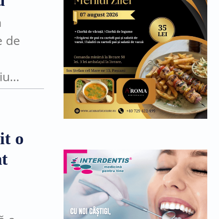
u
n
e de
iu
lă
it o
nt