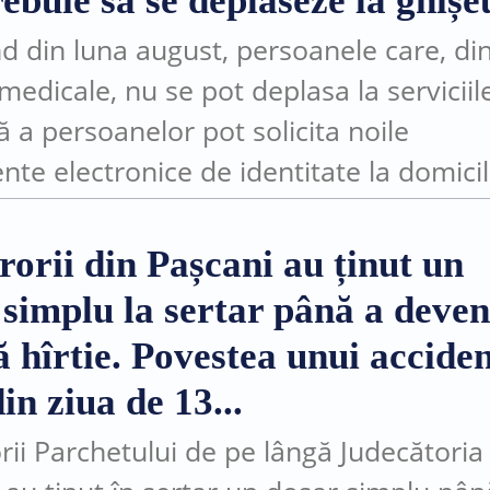
ebuie să se deplaseze la ghișe
d din luna august, persoanele care, di
medicale, nu se pot deplasa la serviciil
ă a persoanelor pot solicita noile
te electronice de identitate la domicil
ocul în care se află. Măsura este posibi
rorii din Pașcani au ținut un
 simplu la sertar până a deven
 hîrtie. Povestea unui accide
in ziua de 13...
rii Parchetului de pe lângă Judecătoria