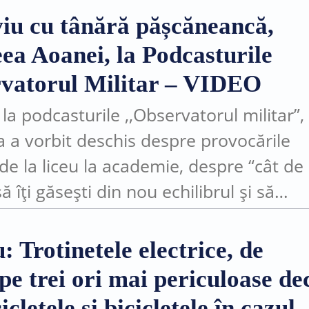
viu cu tânără pășcăneancă,
ea Aoanei, la Podcasturile
vatorul Militar – VIDEO
 la podcasturile ,,Observatorul militar”,
 a vorbit deschis despre provocările
 de la liceu la academie, despre “cât de
ă îți găsești din nou echilibrul și să
ntizezi că un început greu nu înseamn
: Trotinetele electrice, de
pe trei ori mai periculoase de
cletele și bicicletele în cazul