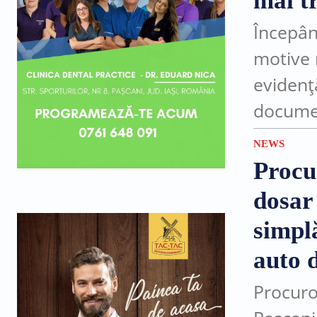
mai tr
Începân
motive 
evidenț
documen
sau în l
NEWS
după...
Procu
dosar
simplă
auto d
Procuro