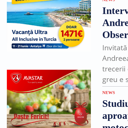
satul...
Inter
Andre
Obser
Invitată
Andreea
trecerii
greu e s
conștie
NEWS
drum...
Studiu
aproa
motoci