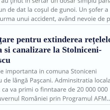
 au ținut în sertar un dosar simplu pân
un de dat la coșul de gunoi. Un șofer a 
n urma unui accident, având nevoie de 
...
țare pentru extinderea rețelel
 si canalizare la Stolniceni-
scu
ție importanta in comuna Stoniceni
u de lângă Pașcani. Adminsitratia local
 ca va primi o finntaare de 20 000 000 
uvernul României prin Programul AFM
extinderea rețelelor de apa si canalizar