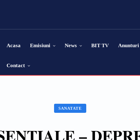
Acasa
Emisiuni
News
BIT TV
Anunturi
Contact
SANATATE
SENȚIALE – DEPRE