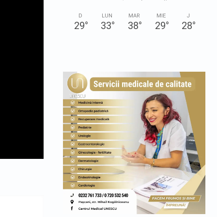
D
LUN
MAR
MIE
J
29
°
33
°
38
°
29
°
28
°