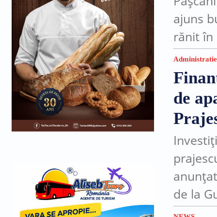
Pașcani
ajuns b
rănit î
trei luni
Administratie
Finan
de apa
Praje
Investi
prajesc
anunțat
de la G
pentru 
NEWS