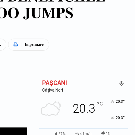
OO JUMPS
L
Imprimare
PAŞCANI
Câțiva Nori
°
20.3
°
C
20.3
°
20.3
67%
4.1m/s
0%