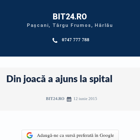
BIT24.RO
Pașcani, Târgu Frumos, Hârlău
0747 777 788
Din joacă a ajuns la spital
12 iunie 2015
BIT24.RO
Adaugă-ne ca sursă preferată în Google