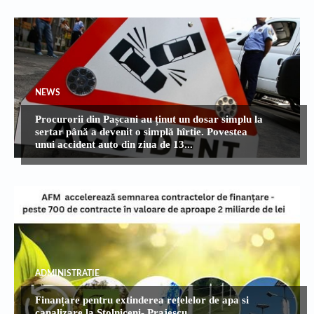
NEWS
Procurorii din Pașcani au ținut un dosar simplu la
sertar până a devenit o simplă hîrtie. Povestea
unui accident auto din ziua de 13...
ADMINISTRATIE
Finanțare pentru extinderea rețelelor de apa si
canalizare la Stolniceni- Prajescu