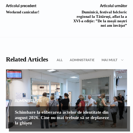
Articolul precedent
Articolul următor
Weekend canicular!
Duminică, festival folcloric
regional la Tătăruși, aflat la a
XVI-a ediție: ”De la moșii noștri
noi am învățat”
Related Articles
ALL
ADMINISTRATIE
MAI MULT
ADMINISTRATIE
Schimbare la eliberarea actelor de identitate din
august 2026. Cine nu mai trebuie să se deplaseze
la ghișeu