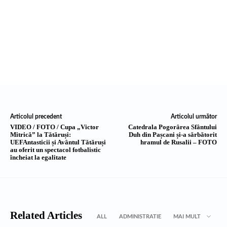
Articolul precedent
Articolul următor
VIDEO / FOTO / Cupa „Victor
Catedrala Pogorârea Sfântului
Mitrică” la Tătăruși:
Duh din Pașcani și-a sărbătorit
UEFAntasticii și Avântul Tătăruși
hramul de Rusalii – FOTO
au oferit un spectacol fotbalistic
încheiat la egalitate
Related Articles
ALL
ADMINISTRATIE
MAI MULT