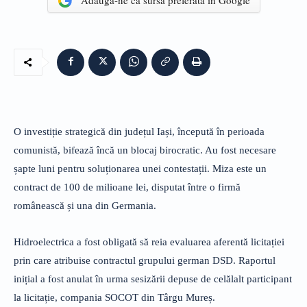
Adaugă-ne ca sursă preferată în Google
O investiție strategică din județul Iași, începută în perioada
comunistă, bifează încă un blocaj birocratic. Au fost necesare
șapte luni pentru soluționarea unei contestații. Miza este un
contract de 100 de milioane lei, disputat între o firmă
românească și una din Germania.
Hidroelectrica a fost obligată să reia evaluarea aferentă licitației
prin care atribuise contractul grupului german DSD. Raportul
inițial a fost anulat în urma sesizării depuse de celălalt participant
la licitație, compania SOCOT din Târgu Mureș.