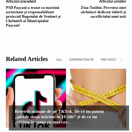
Articolul precedent
Articolul următor
PSD Pașcani a tratat cu maximă
Ziua Tatălui. Povestea unei
seriozitate și responsabilitate
sărbători dedicate iubirii și
proiectul Bugetului de Venituri și
sacrificiului unui tată
Cheltuieli al Municipiului
Pașcani!
Related Articles
ALL
ADMINISTRATIE
MAI MULT
MAGAZIN
Rețetele minune de pe TikTok. De ce nu putem
„pierde două mărimi în 10 zile” și de ce nu
„slăbim în somn cu morcov...