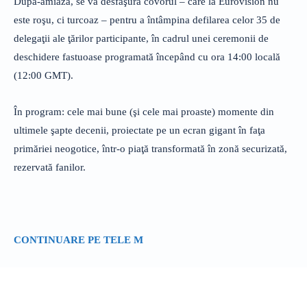
După-amiaza, se va desfăşura covorul – care la Eurovision nu
este roşu, ci turcoaz – pentru a întâmpina defilarea celor 35 de
delegaţii ale ţărilor participante, în cadrul unei ceremonii de
deschidere fastuoase programată începând cu ora 14:00 locală
(12:00 GMT).
În program: cele mai bune (şi cele mai proaste) momente din
ultimele şapte decenii, proiectate pe un ecran gigant în faţa
primăriei neogotice, într-o piaţă transformată în zonă securizată,
rezervată fanilor.
CONTINUARE PE TELE M