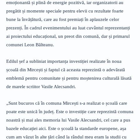
emoționantă și plină de energie pozitivă, iar organizatorii au
pregătit și momente speciale pentru elevii cu rezultate foarte
bune la învățătură, care au fost premiați în aplauzele celor
prezenți. În cadrul evenimentului au luat cuvântul reprezentanți
ai proiectului educațional, un preot din comună, dar și primarul
comunei Leon Bălteanu.
Edilul șef a subliniat importanța investiției realizate în noua
școală din Mircești și faptul că aceasta reprezintă o adevărată
emblemă pentru comunitate și pentru moștenirea culturală lăsată
de marele scriitor Vasile Alecsandri.
„Sunt bucuros că în comuna Mircești s-a realizat o școală care
poate este unică în județ. Este o investiție care reprezintă comuna
noastră și mai ales memoria lui Vasile Alecsandri, cel care a pus
bazele educației aici. Este o școală la standarde europene, așa
cum am văzut în alte țări când la rândul meu eram la studii cu