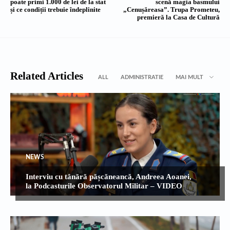
poate primi 1.000 de lei de la stat
scenă magia basmului
și ce condiții trebuie îndeplinite
„Cenușăreasa”. Trupa Prometeu,
premieră la Casa de Cultură
Related Articles
ALL
ADMINISTRATIE
MAI MULT
NEWS
Interviu cu tânără pășcăneancă, Andreea Aoanei,
la Podcasturile Observatorul Militar – VIDEO