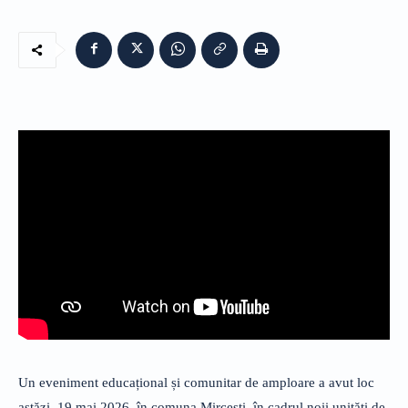
Un eveniment educațional și comunitar de amploare a avut loc
astăzi, 19 mai 2026, în comuna Mircești, în cadrul noii unități de